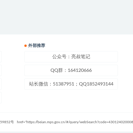
外部推荐
公众号：亮叔笔记
QQ群：164120666
站长微信：51387951；QQ1852493144
59852号
href="https://beian.mps.gov.cn/#/query/webSearch?code=4301240200