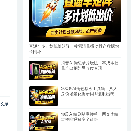
直通车多计划低价矩阵：搜索流量撬动投产数据增
长闭环
抖音AI伪纪录片玩法：零成本批
量产出矩阵号占位变现
200条AI角色指令工具箱：八大
身份场景化提示词即复制出稿
长尾
短剧AI编剧从零接单：网文改编
过稿降退稿率全链路