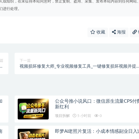
人或组织，在未征得本站同意时，禁止复制、盗用、采集、发布本站内容到任何网站
们进行处理。
收藏
海报
篇
下一篇
方
视频损坏修复大师_专业视频修复工具_一键修复损坏视频并提
法
画质
加
公众号推小说风口：微信原生流量CPS付
新红利
项目拆解
5 小时前
0
南
即梦AI老照片复活：小成本情感副业日入