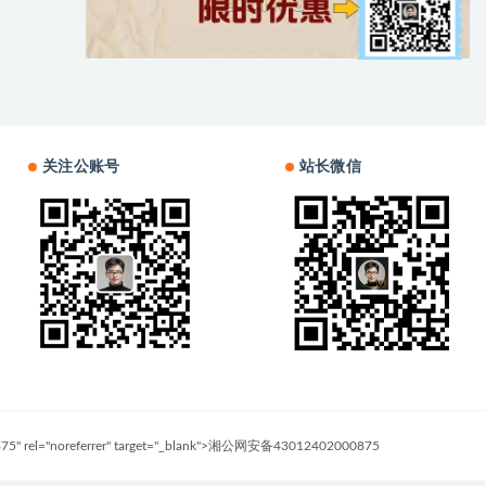
关注公账号
站长微信
0875" rel="noreferrer" target="_blank">湘公网安备43012402000875