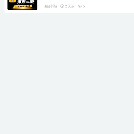
项目拆解
2 天前
5