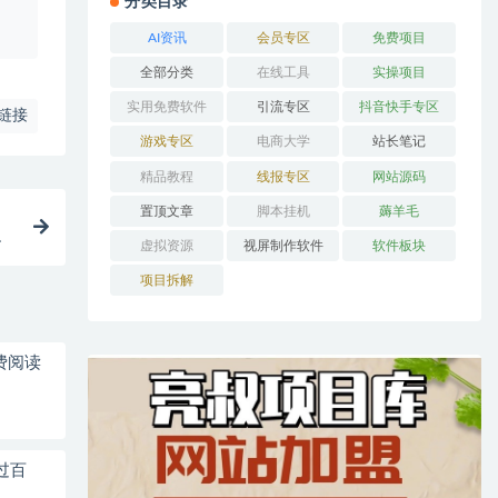
分类目录
、
AI资讯
会员专区
免费项目
全部分类
在线工具
实操项目
实用免费软件
引流专区
抖音快手专区
链接
游戏专区
电商大学
站长笔记
精品教程
线报专区
网站源码
置顶文章
脚本挂机
薅羊毛
升
虚拟资源
视屏制作软件
软件板块
项目拆解
费阅读
过百