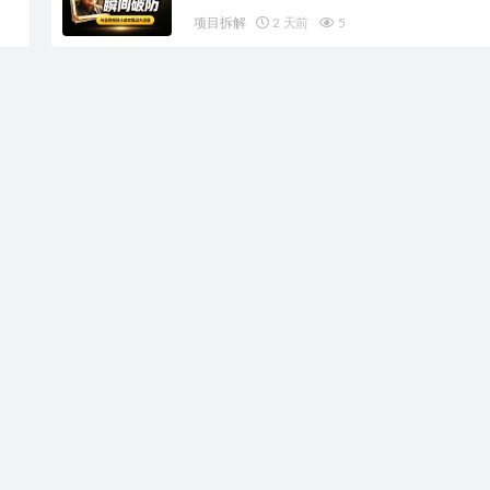
项目拆解
2 天前
5