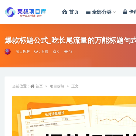
首页
全部分类
卡
全部
爆款标题公式_吃长尾流量的万能标题句
项目拆解
3 月前
0
42
当前位置：
首页
项目拆解
正文