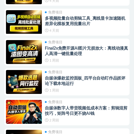
4 天前
免费项目
多视频批量自动剪辑工具_离线显卡加速随机
差异化模板复用批量出片
4 天前
免费项目
Final2x免费开源AI图片无损放大：离线动漫真
人高清一键批量处理
1 周前
免费项目
自媒体爆款监控面板_四平台自动盯作品抓评
论下载本地运行
1 周前
免费项目
自媒体数字人带货视频低成本方案：剪辑混剪
技巧，矩阵号日更不烧AI钱
2 周前
免费项目