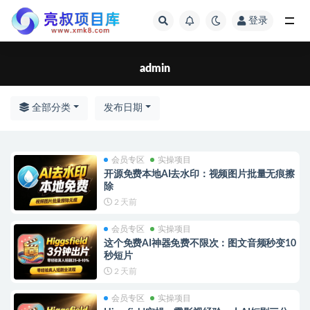
登录
全部
admin
全部分类
发布日期
会员专区
实操项目
开源免费本地AI去水印：视频图片批量无痕擦
除
2 天前
会员专区
实操项目
这个免费AI神器免费不限次：图文音频秒变10
秒短片
2 天前
会员专区
实操项目