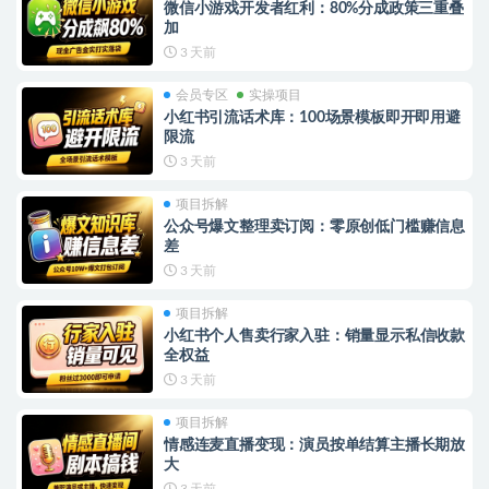
微信小游戏开发者红利：80%分成政策三重叠
加
3 天前
会员专区
实操项目
小红书引流话术库：100场景模板即开即用避
限流
3 天前
项目拆解
公众号爆文整理卖订阅：零原创低门槛赚信息
差
3 天前
项目拆解
小红书个人售卖行家入驻：销量显示私信收款
全权益
3 天前
项目拆解
情感连麦直播变现：演员按单结算主播长期放
大
3 天前