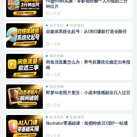
Higgsfield实操：零影视经验一人AI短剧三分
钟出片
2 天前
会员专区
实操项目
自媒体系统化起号：从0到1爆款打造全路径
2 天前
项目拆解
闲鱼没流量怎么办：养号权重优化稳定出单指
南
2 天前
项目拆解
即梦AI老照片复活：小成本情感副业日入过百
2 天前
会员专区
实操项目
Illustrator零基础课：绘图特效3D渲IP一站通
3 天前