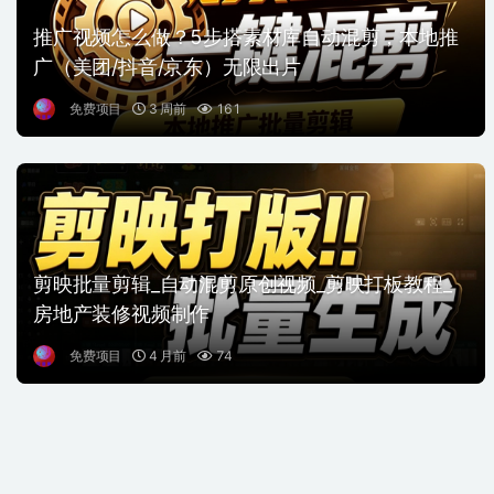
推广视频怎么做？5步搭素材库自动混剪，本地推
广（美团/抖音/京东）无限出片
免费项目
3 周前
161
剪映批量剪辑_自动混剪原创视频_剪映打板教程_
房地产装修视频制作
免费项目
4 月前
74