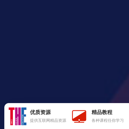
优质资源
精品教程
提供互联网精品资源
各种课程任你学习