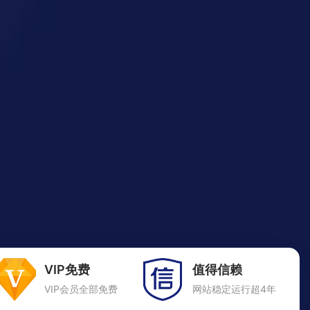
VIP免费
值得信赖
VIP会员全部免费
网站稳定运行超4年