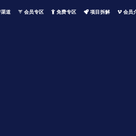
密渠道
会员专区
免费专区
项目拆解
会员