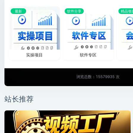
最新
软件分享
精品项
实操项目
软件专区
浏览总数：15579935 次
站长推荐