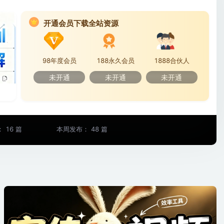
开通会员下载全站资源
98年度会员
188永久会员
1888合伙人
未开通
未开通
未开通
 16 篇
本周发布： 48 篇