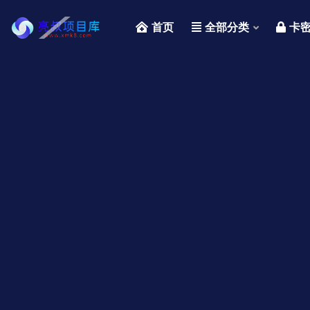
首页
全部分类
卡
全部