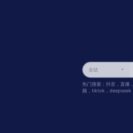
全站
热门搜索：
抖音
，
直播
频
，
tiktok
，
deepseek