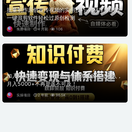
批量制作原创宣传视频的实用技巧-素材库搭建加
一键混剪软件轻松过原创检测
免费项目
4 月前
106
加入亮叔项目库，享受知识付费带来的被动收入，
月入5000+不再是遥不可及！
实操项目
2 年前
96.5K