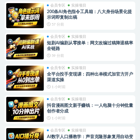
会员专区
实操项目
200条AI角色指令工具箱：八大身份场景化提
示词即复制出稿
57 分前
会员专区
实操项目
短剧AI编剧从零接单：网文改编过稿降退稿率
全链路
59 分前
会员专区
实操项目
全平台投手变现课：四种出单模式加官方开户
渠道实操
1 小时前
会员专区
实操项目
抖音漫画图文新手赚钱：一人电脑十分钟批量
创作者分成
1 小时前
会员专区
实操项目
AI数字人口播教学：声音克隆形象复用自动变