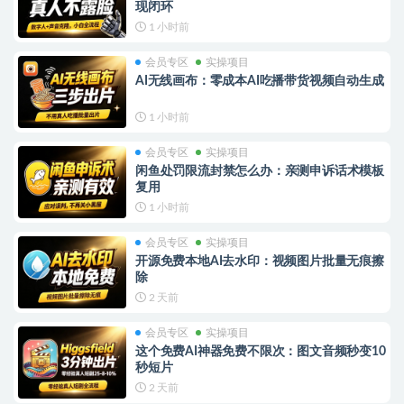
现闭环
1 小时前
会员专区
实操项目
AI无线画布：零成本AI吃播带货视频自动生成
1 小时前
会员专区
实操项目
闲鱼处罚限流封禁怎么办：亲测申诉话术模板
复用
1 小时前
会员专区
实操项目
开源免费本地AI去水印：视频图片批量无痕擦
除
2 天前
会员专区
实操项目
这个免费AI神器免费不限次：图文音频秒变10
秒短片
2 天前