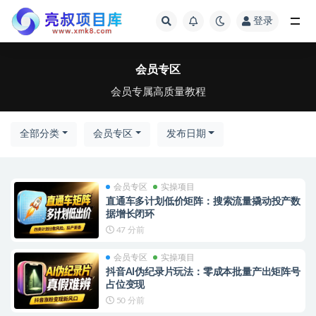
登录
全部
会员专区
会员专属高质量教程
全部分类
会员专区
发布日期
会员专区
实操项目
直通车多计划低价矩阵：搜索流量撬动投产数
据增长闭环
47 分前
会员专区
实操项目
抖音AI伪纪录片玩法：零成本批量产出矩阵号
占位变现
50 分前