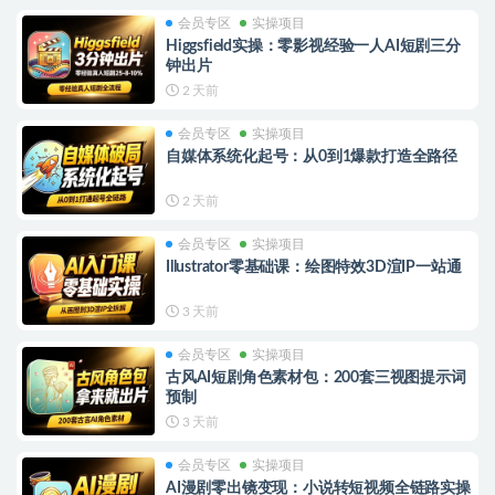
会员专区
实操项目
Higgsfield实操：零影视经验一人AI短剧三分
钟出片
2 天前
会员专区
实操项目
自媒体系统化起号：从0到1爆款打造全路径
2 天前
会员专区
实操项目
Illustrator零基础课：绘图特效3D渲IP一站通
3 天前
会员专区
实操项目
古风AI短剧角色素材包：200套三视图提示词
预制
3 天前
会员专区
实操项目
AI漫剧零出镜变现：小说转短视频全链路实操