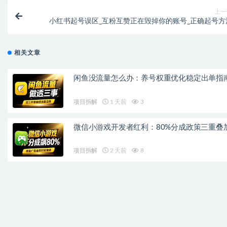
上一
小红书起号误区_互粉互赞正在毁掉你的账号_正确起号方
相关文章
闲鱼没流量怎么办：养号权重优化稳定出单指
项目拆解
1 天前
3
微信小游戏开发者红利：80%分成政策三重叠
项目拆解
2 天前
8