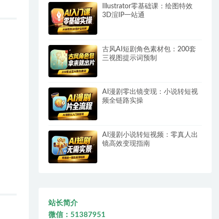
Illustrator零基础课：绘图特效
3D渲IP一站通
古风AI短剧角色素材包：200套
三视图提示词预制
AI漫剧零出镜变现：小说转短视
频全链路实操
AI漫剧小说转短视频：零真人出
镜高效变现指南
站长简介
微信：51387951