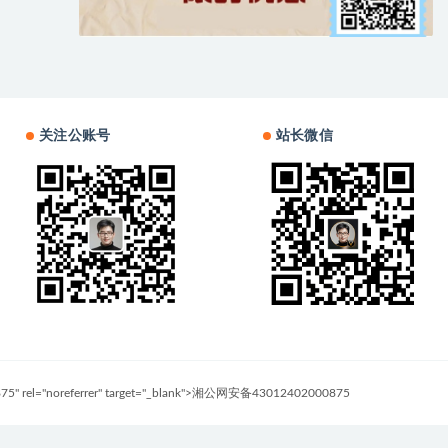
关注公账号
站长微信
0875" rel="noreferrer" target="_blank">湘公网安备43012402000875