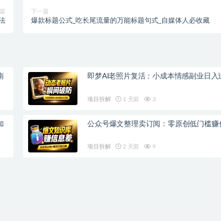
篇
下一篇
法
爆款标题公式_吃长尾流量的万能标题句式_自媒体人必收藏
南
即梦AI老照片复活：小成本情感副业日入
项目拆解
1 天前
3
加
公众号爆文整理卖订阅：零原创低门槛赚
项目拆解
2 天前
9