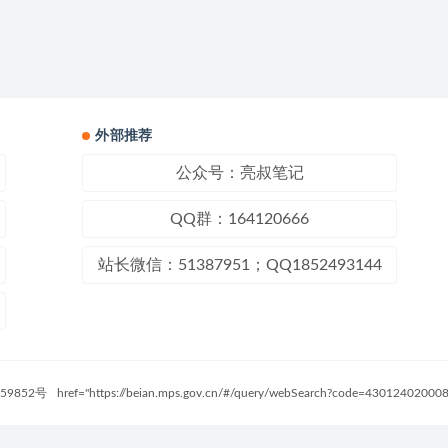
外部推荐
公众号：亮叔笔记
QQ群：164120666
站长微信：51387951；QQ1852493144
59852号
href="https://beian.mps.gov.cn/#/query/webSearch?code=4301240200