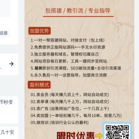
、
链接
快
弗币秒变
赚几十安