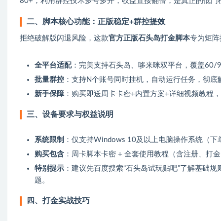
80+，利用群控技术多号多开，收益直接翻倍，是真正的低门
二、脚本核心功能：正版稳定+群控提效
拒绝破解版闪退风险，这款
官方正版石头岛打金脚本
专为矩阵
全平台适配
：完美支持石头岛、哆来咪双平台，覆盖60/90
批量群控
：支持N个账号同时挂机，自动运行任务，彻底
新手保障
：购买即送周卡卡密+内置方案+详细视频教程
三、设备要求与权益说明
系统限制
：仅支持Windows 10及以上电脑操作系统
购买包含
：周卡脚本卡密 + 全套使用教程（含注册、打
特别提示
：建议先百度搜索“石头岛试玩贴吧”了解基础
题。
四、打金实战技巧