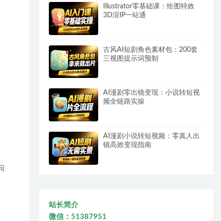
Illustrator零基础课：绘图特效
3D渲IP一站通
古风AI短剧角色素材包：200套
三视图提示词预制
AI漫剧零出镜变现：小说转短视
频全链路实操
AI漫剧小说转短视频：零真人出
镜高效变现指南
问
站长简介
微信：51387951