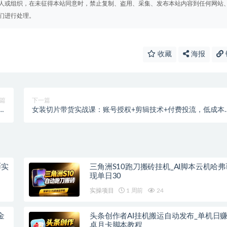
人或组织，在未征得本站同意时，禁止复制、盗用、采集、发布本站内容到任何网站
们进行处理。
收藏
海报
篇
下一篇
辑
女装切片带货实战课：账号授权+剪辑技术+付费投流，低成本
程
速变现
币实
三角洲S10跑刀搬砖挂机_AI脚本云机哈
现单日30
实操项目
1 周前
24
金
头条创作者AI挂机搬运自动发布_单机日
卓月卡脚本教程