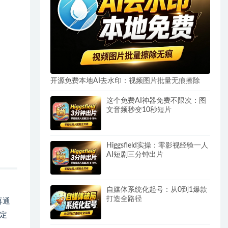
开源免费本地AI去水印：视频图片批量无痕擦除
这个免费AI神器免费不限次：图
文音频秒变10秒短片
Higgsfield实操：零影视经验一人
AI短剧三分钟出片
自媒体系统化起号：从0到1爆款
打造全路径
再通
定