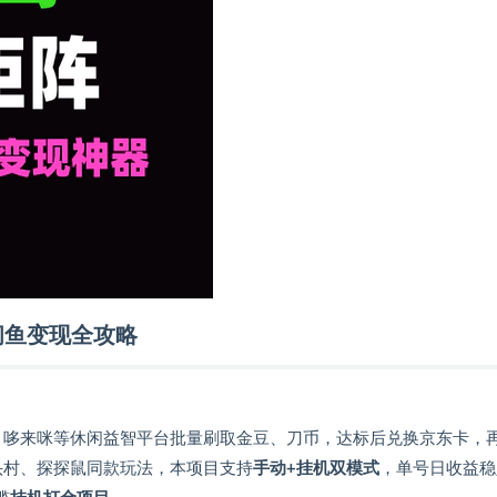
闲鱼变现全攻略
、哆来咪等休闲益智平台批量刷取金豆、刀币，达标后兑换京东卡，
石头村、探探鼠同款玩法，本项目支持
手动+挂机双模式
，单号日收益稳