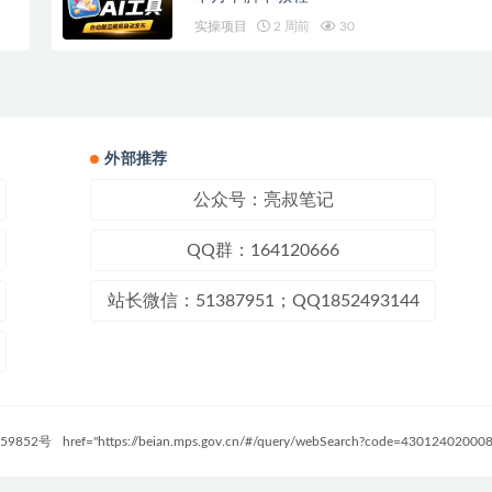
实操项目
2 周前
30
外部推荐
公众号：亮叔笔记
QQ群：164120666
站长微信：51387951；QQ1852493144
59852号
href="https://beian.mps.gov.cn/#/query/webSearch?code=4301240200