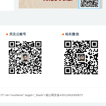
关注公账号
站长微信
0875" rel="noreferrer" target="_blank">湘公网安备43012402000875