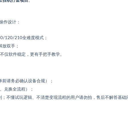
槛
挂机打金项目
。
操作设计：
/120/210全难度模式；
解放双手；
，不仅软件稳定，更有手把手教学。
（下单前请务必确认设备合规）；
金、兑换全流程）；
规则；不懂试玩逻辑、不清楚变现流程的用户请勿拍，售后不解答基础