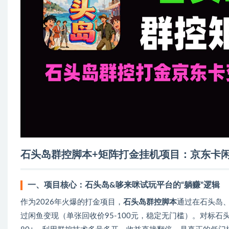
石头岛群控脚本+矩阵打金挂机项目：京东卡
一、项目核心：石头岛&哆来咪试玩平台的“躺赚”逻辑
作为2026年火爆的打金项目，
石头岛群控脚本
通过在石头岛
过闲鱼变现（单张回收价95-100元，稳定无门槛）。对标