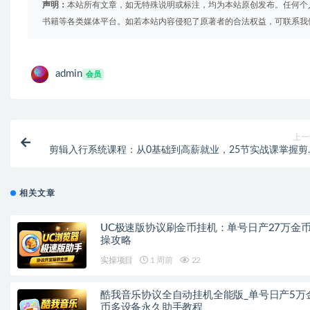
声明：
本站所有文章，如无特殊说明或标注，均为本站原创发布。任何个
书籍等各类媒体平台。如若本站内容侵犯了原著者的合法权益，可联系我
admin
会员
上一
剪辑入行系统课程：从0基础到高薪就业，25节实战课掌握剪
全流
相关文章
UC极速版协议刷金币挂机：单号日产27万金
操攻略
实操项目
1 周前
22
酷我音乐协议全自动挂机全能版_单号日产5万
币多设备永久助手教程