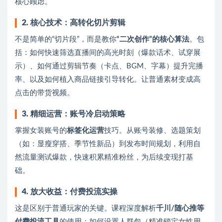
核心顾虑。
2. 核心技术：高转化切片剪辑
不是简单的“切片段”，而是教你
“二次创作”的核心算法
。包
括：如何快速筛选直播间的高光时刻（爆款话术、试穿展
示）、如何通过剪辑节奏（卡点、BGM、字幕）提升完播
率、以及如何植入商品链接引导转化。让普通素材变成高
点击的带货视频。
3. 精细运营：账号冷启动策略
掌握女装账号的
标签化运营
技巧。从账号装修、选题策划
（如：显瘦穿搭、季节性新品）到发布时间规划，利用自
然流量测试爆款，快速积累精准粉丝，为后续变现打基
础。
4. 放大收益：付费投流实操
这是区别于普通玩家的关键。课程深度解析
千川/随心推等
付费投流工具
的使用：如何设置人群包（精准锁定女性用