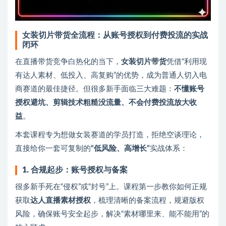
女装切片带货全流程：从账号授权到付费投流的实战
闭环
在直播带货竞争白热化的当下，
女装切片带货
凭借“利用现
有达人素材、低投入、高复购”的优势，成为普通人切入电
商赛道的最佳捷径。但很多新手面临三大难题：
不懂账号
授权避坑、剪辑技术粗糙没流量、不会付费投流放大收
益
。
本套课程专为想做女装赛道的学员打造，拒绝空谈理论，
直接给你一套可复制的
“低风险、高增长”
实战体系：
1. 合规起步：账号授权与备案
很多新手死在“侵权”或“封号”上。课程第一步教你如何正规
获取
达人直播素材授权
，梳理清晰的备案流程，规避版权
风险，确保账号安全起步，解决“素材哪里来、能不能用”的