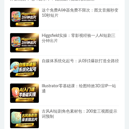
这个免费AI神器免费不限次：图文音频秒变
10秒短片
Higgsfield实操：零影视经验一人AI短剧三
分钟出片
自媒体系统化起号：从0到1爆款打造全路径
Illustrator零基础课：绘图特效3D渲IP一站
通
古风AI短剧角色素材包：200套三视图提示
词预制