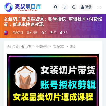
登录
全部
女装切片带货实战课：账号授权+剪辑技术+付费投
流，低成本快速变现
实操项目
6 月前
0
27
9.8
当前位置：
首页
全部分类
实操项目
正文