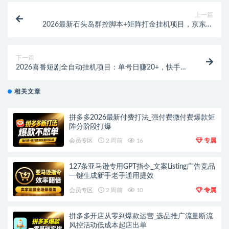
上一篇
2026最新石头岛群控脚本+矩阵打金挂机项目，京东卡
闲鱼变现全攻略
下一篇
2026喜番短剧全自动挂机项目：单号日赚20+，快手官
方正版脚本攻略
相关文章
拼多多2026最新付费打法_强付费微付费爆款矩
阵分阶段打爆
会员专区
2 周前
16
专属
127条亚马逊专用GPT指令_文案Listing广告竞品
一键生成新手老手通用提效
会员专区
2 周前
10
专属
拼多多开店从零到爆款运营_选品推广流量断流
风控活动低成本起店出单