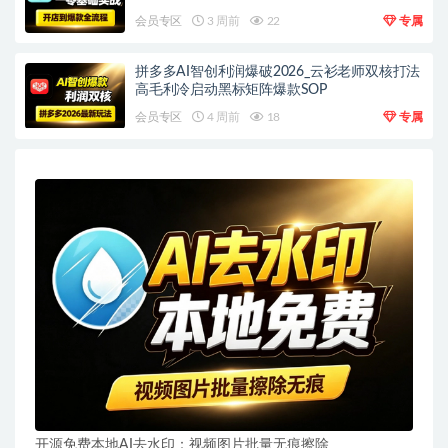
会员专区
3 周前
22
专属
拼多多AI智创利润爆破2026_云衫老师双核打法
高毛利冷启动黑标矩阵爆款SOP
会员专区
4 周前
18
专属
开源免费本地AI去水印：视频图片批量无痕擦除