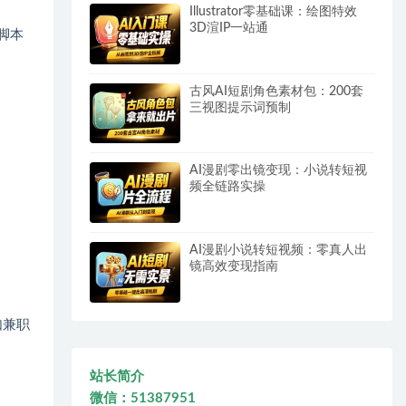
Illustrator零基础课：绘图特效
3D渲IP一站通
脚本
古风AI短剧角色素材包：200套
三视图提示词预制
AI漫剧零出镜变现：小说转短视
频全链路实操
AI漫剧小说转短视频：零真人出
镜高效变现指南
如兼职
站长简介
微信：51387951