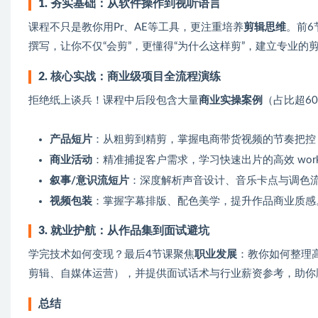
1. 夯实基础：从软件操作到视听语言
课程不只是教你用Pr、AE等工具，更注重培养
剪辑思维
。前6
撰写，让你不仅“会剪”，更懂得“为什么这样剪”，建立专业的
2. 核心实战：商业级项目全流程演练
拒绝纸上谈兵！课程中后段包含大量
商业实操案例
（占比超6
产品短片
：从粗剪到精剪，掌握电商带货视频的节奏把控
商业活动
：精准捕捉客户需求，学习快速出片的高效 workf
叙事/意识流短片
：深度解析声音设计、音乐卡点与调色
视频包装
：掌握字幕排版、配色美学，提升作品商业质感
3. 就业护航：从作品集到面试避坑
学完技术如何变现？最后4节课聚焦
职业发展
：教你如何整理
剪辑、自媒体运营），并提供面试话术与行业薪资参考，助你顺利
总结