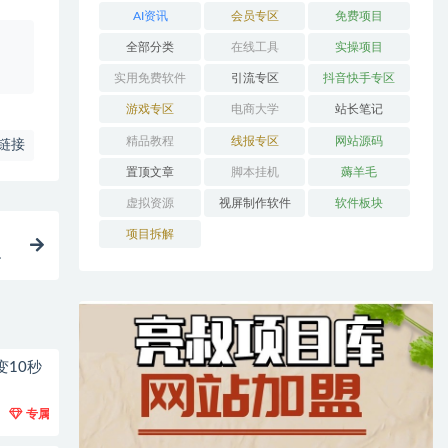
AI资讯
会员专区
免费项目
、
全部分类
在线工具
实操项目
实用免费软件
引流专区
抖音快手专区
游戏专区
电商大学
站长笔记
精品教程
线报专区
网站源码
链接
置顶文章
脚本挂机
薅羊毛
虚拟资源
视屏制作软件
软件板块
项目拆解
现
变10秒
专属