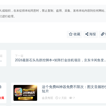
人或组织，在未征得本站同意时，禁止复制、盗用、采集、发布本站内容到任何网站
们进行处理。
收藏
海报
篇
下一篇
体
2026最新石头岛群控脚本+矩阵打金挂机项目，京东卡闲鱼变
南
全攻略
除
这个免费AI神器免费不限次：图文音频秒
短片
专属
会员专区
2 天前
7