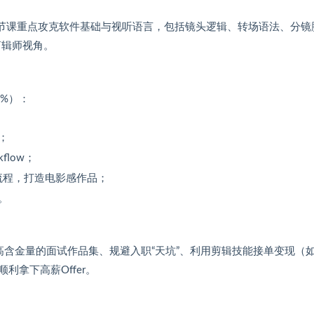
节课重点攻克软件基础与视听语言，包括镜头逻辑、转场语法、分镜
剪辑师视角。
0%）：
；
low；
流程，打造电影感作品；
。
高含金量的面试作品集、规避入职“天坑”、利用剪辑技能接单变现（
拿下高薪Offer。