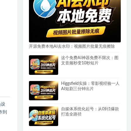
开源免费本地AI去水印：视频图片批量无痕擦除
这个免费AI神器免费不限次：图
文音频秒变10秒短片
Higgsfield实操：零影视经验一人
AI短剧三分钟出片
员设
自媒体系统化起号：从0到1爆款
作到
打造全路径