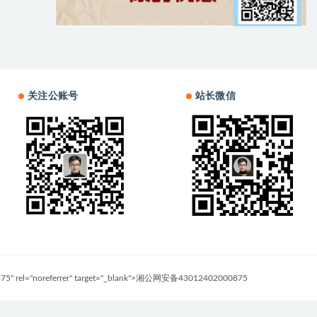
关注公账号
站长微信
0875" rel="noreferrer" target="_blank">湘公网安备43012402000875