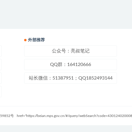
外部推荐
公众号：亮叔笔记
QQ群：164120666
站长微信：51387951；QQ1852493144
59852号
href="https://beian.mps.gov.cn/#/query/webSearch?code=4301240200