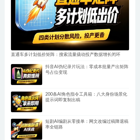
直通车多计划低价矩阵：搜索流量撬动投产数据增长闭环
抖音AI伪纪录片玩法：零成本批量产出矩阵
号占位变现
200条AI角色指令工具箱：八大身份场景化
提示词即复制出稿
短剧AI编剧从零接单：网文改编过稿降退稿
率全链路