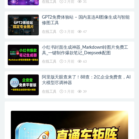
在线工具
2 月前
31
GPT2免费体验站 – 国内直连AI图像生成与智能
修图工具
在线工具
3 月前
47
小红书封面生成神器_Markdown转图片免费工
具_一键制作爆款笔记_Deepseek配图
在线工具
5 月前
63
阿里版天眼查来了！88查：2亿企业免费查，AI
大模型尽调神器
在线工具
5 月前
39