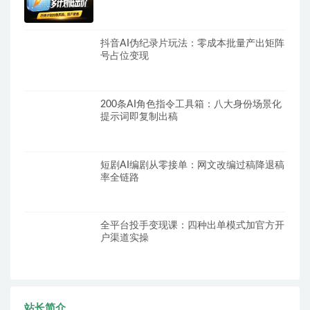
抖音AI伪纪录片玩法：零成本批量产出矩阵
号占位变现
200条AI角色指令工具箱：八大身份场景化
提示词即复制出稿
短剧AI编剧从零接单：网文改编过稿降退稿
率全链路
全平台投手变现课：四种出单模式加官方开
户渠道实操
站长简介