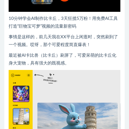
10分钟学会AI制作比卡丘，3天狂揽5万粉！用免费AI工具
打造“巨物宝可梦”视频的流量新密码
事情是这样的，前几天我在XX平台上闲逛时，突然刷到了
一个视频。哎呀，那个可爱程度简直爆表！
最近被AI卡比兽（比卡丘）刷屏了，可爱呆萌的比卡丘化
身大宠物，具有强大的既视感。