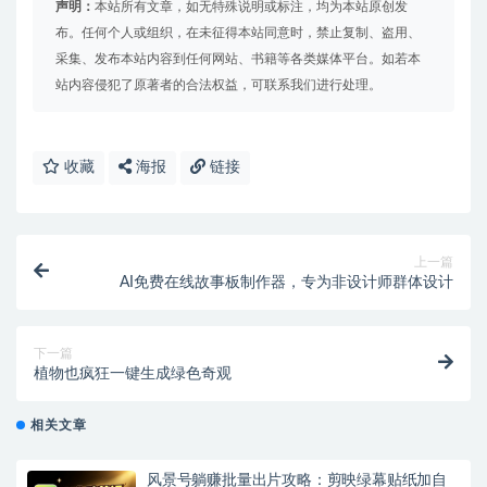
声明：
本站所有文章，如无特殊说明或标注，均为本站原创发
布。任何个人或组织，在未征得本站同意时，禁止复制、盗用、
采集、发布本站内容到任何网站、书籍等各类媒体平台。如若本
站内容侵犯了原著者的合法权益，可联系我们进行处理。
收藏
海报
链接
上一篇
AI免费在线故事板制作器，专为非设计师群体设计
下一篇
植物也疯狂一键生成绿色奇观
相关文章
风景号躺赚批量出片攻略：剪映绿幕贴纸加自