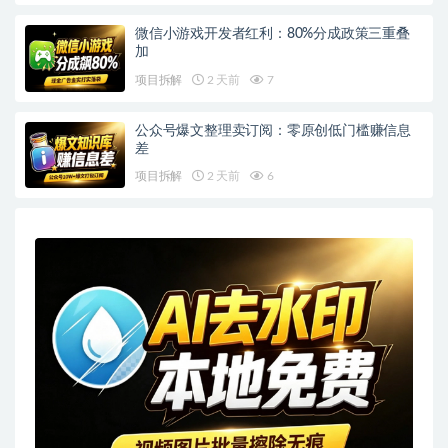
微信小游戏开发者红利：80%分成政策三重叠
加
项目拆解
2 天前
7
公众号爆文整理卖订阅：零原创低门槛赚信息
差
项目拆解
2 天前
6