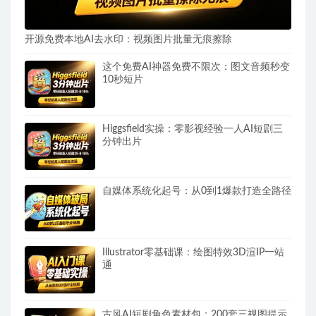
开源免费本地AI去水印：视频图片批量无痕擦除
这个免费AI神器免费不限次：图文音频秒变
10秒短片
Higgsfield实操：零影视经验一人AI短剧三
分钟出片
自媒体系统化起号：从0到1爆款打造全路径
Illustrator零基础课：绘图特效3D渲IP一站
通
古风AI短剧角色素材包：200套三视图提示