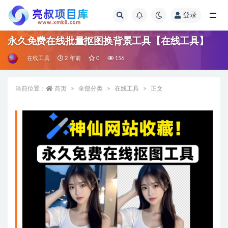
登录
全部
永久免费在线批量抠图换背景工具【在线工具】
在线工具
2 年前
0
156
当前位置：
首页
全部分类
在线工具
正文