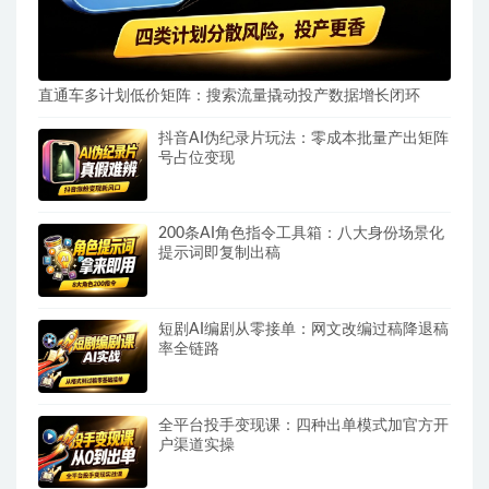
直通车多计划低价矩阵：搜索流量撬动投产数据增长闭环
抖音AI伪纪录片玩法：零成本批量产出矩阵
号占位变现
200条AI角色指令工具箱：八大身份场景化
提示词即复制出稿
短剧AI编剧从零接单：网文改编过稿降退稿
率全链路
全平台投手变现课：四种出单模式加官方开
户渠道实操