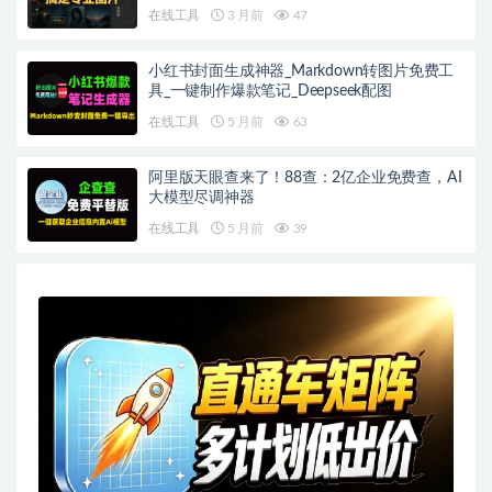
在线工具
3 月前
47
小红书封面生成神器_Markdown转图片免费工
具_一键制作爆款笔记_Deepseek配图
在线工具
5 月前
63
阿里版天眼查来了！88查：2亿企业免费查，AI
大模型尽调神器
在线工具
5 月前
39