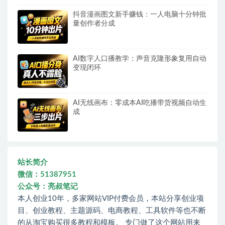
抖音漫画图文新手赚钱：一人电脑十分钟批
量创作者分成
AI数字人口播教学：声音克隆形象复用自动
变现闭环
AI无线画布：零成本AI吃播带货视频自动生
成
站长简介
微信：51387951
公众号：亮叔笔记
本人创业10年，多家网站VIP付费会员，本站分享创业项
目、创业教程、主题源码、电商教程、工具软件等也不断
的从淘宝购买很多教程和模板。 专门做了这个网站用来