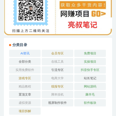
分类目录
AI资讯
会员专区
免费项目
全部分类
在线工具
实操项目
实用免费软件
引流专区
抖音快手专区
游戏专区
电商大学
站长笔记
精品教程
线报专区
网站源码
置顶文章
脚本挂机
薅羊毛
虚拟资源
视屏制作软件
软件板块
项目拆解