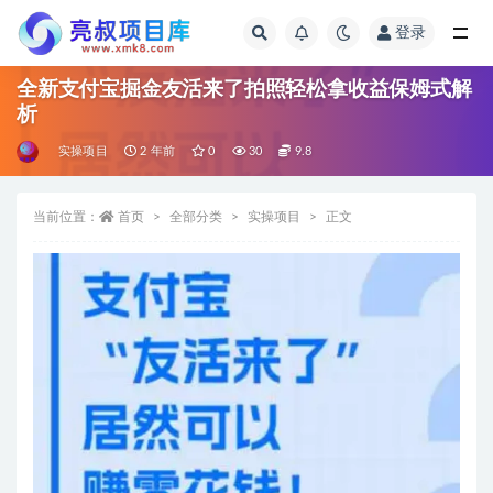
登录
全部
全新支付宝掘金友活来了拍照轻松拿收益保姆式解
析
实操项目
2 年前
0
30
9.8
当前位置：
首页
全部分类
实操项目
正文