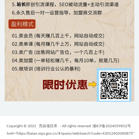
Copyright © 2021
亮叔项目库
- All rights reserved
湘ICP备2024059852号
href="https://beian.mps.gov.cn/#/query/webSearch?code=43012402000875"