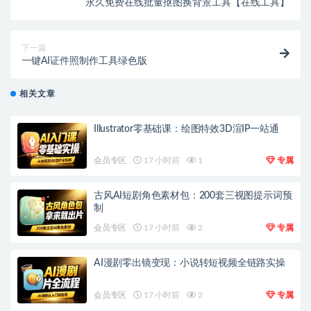
永久免费在线批量抠图换背景工具【在线工具】
下一篇
一键AI证件照制作工具绿色版
相关文章
Illustrator零基础课：绘图特效3D渲IP一站通
会员专区
17 小时前
1
专属
古风AI短剧角色素材包：200套三视图提示词预
制
会员专区
17 小时前
2
专属
AI漫剧零出镜变现：小说转短视频全链路实操
会员专区
17 小时前
2
专属