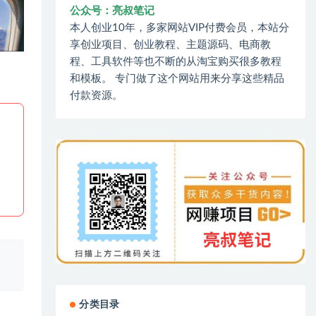
公众号：亮叔笔记
本人创业10年，多家网站VIP付费会员，本站分
享创业项目、创业教程、主题源码、电商教
程、工具软件等也不断的从淘宝购买很多教程
和模板。 专门做了这个网站用来分享这些精品
付款资源。
、
分类目录