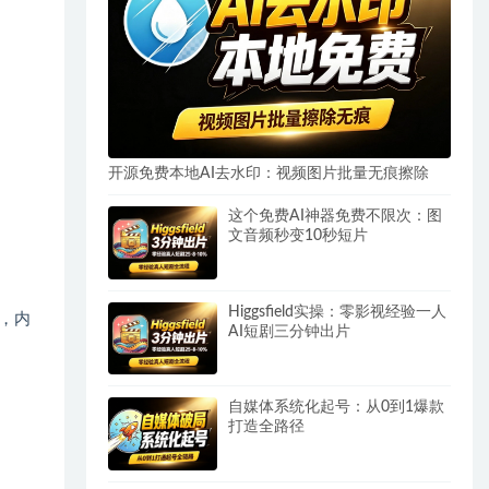
开源免费本地AI去水印：视频图片批量无痕擦除
这个免费AI神器免费不限次：图
文音频秒变10秒短片
Higgsfield实操：零影视经验一人
，内
AI短剧三分钟出片
自媒体系统化起号：从0到1爆款
打造全路径