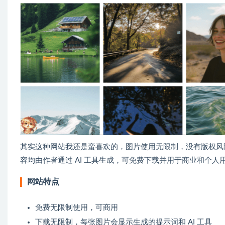
其实这种网站我还是蛮喜欢的，图片使用无限制，没有版权风
容均由作者通过 AI 工具生成，可免费下载并用于商业和个
网站特点
免费无限制使用，可商用
下载无限制，每张图片会显示生成的提示词和 AI 工具