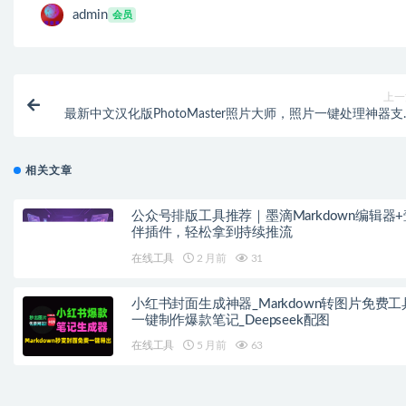
admin
会员
上一
最新中文汉化版PhotoMaster照片大师，照片一键处理神器支
Ai换天、人物塑形、面部修饰
相关文章
公众号排版工具推荐｜墨滴Markdown编辑器+
伴插件，轻松拿到持续推流
在线工具
2 月前
31
小红书封面生成神器_Markdown转图片免费工
一键制作爆款笔记_Deepseek配图
在线工具
5 月前
63