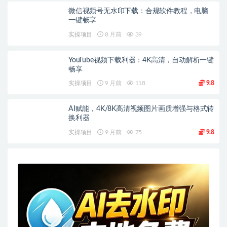
微信视频号无水印下载：合规软件教程，电脑
一键畅享
实操项目
8 月前
39
YouTube视频下载利器：4K高清，自动解析一键
畅享
实操项目
9 月前
118
9.8
AI赋能，4K/8K高清视频图片画质增强与格式转
换利器
实操项目
9 月前
75
9.8