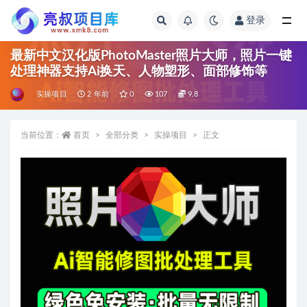
登录
全部
最新中文汉化版PhotoMaster照片大师，照片一键
处理神器支持Ai换天、人物塑形、面部修饰等
实操项目
2 年前
0
107
9.8
当前位置：
首页
全部分类
实操项目
正文