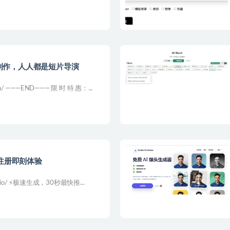
短片制作，人人都是短片导演
n/ ———END——— 限 时 特 惠：...
| 注册即刻体验
udio/ ⚡️极速生成，30秒最快推...