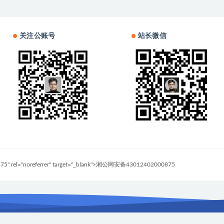
关注公账号
站长微信
0875" rel="noreferrer" target="_blank">湘公网安备43012402000875