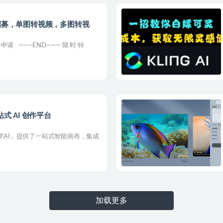
官招募，单图转视频，多图转视
 ———END——— 限 时 特
式 AI 创作平台
即梦AI」提供了一站式智能画布，集成
加载更多