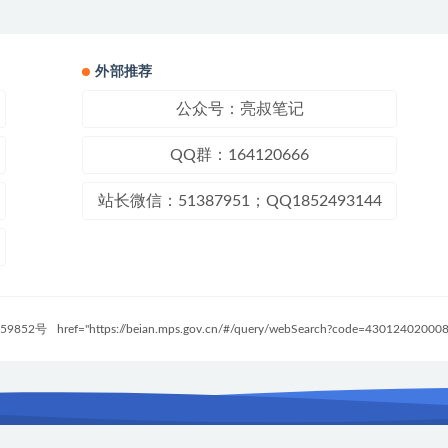
外部推荐
公众号：亮叔笔记
QQ群：164120666
站长微信：51387951；QQ1852493144
59852号
href="https://beian.mps.gov.cn/#/query/webSearch?code=4301240200