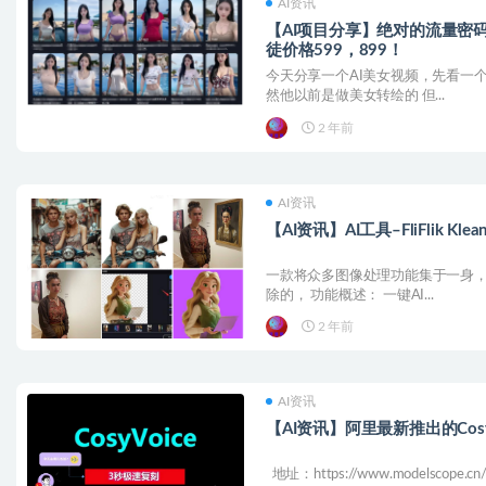
AI资讯
【AI项目分享】绝对的流量密
徒价格599，899！
今天分享一个AI美女视频，先看一
然他以前是做美女转绘的 但...
2 年前
AI资讯
【AI资讯】AI工具–FliFlik KleanO
一款将众多图像处理功能集于一身，
除的， 功能概述： 一键AI...
2 年前
AI资讯
【AI资讯】阿里最新推出的Cos
地址：https://www.modelscope.cn/stu