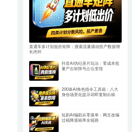
直通车多计划低价矩阵：搜索流量撬动投产数据增
长闭环
抖音AI伪纪录片玩法：零成本批
量产出矩阵号占位变现
200条AI角色指令工具箱：八大
身份场景化提示词即复制出稿
短剧AI编剧从零接单：网文改编
过稿降退稿率全链路