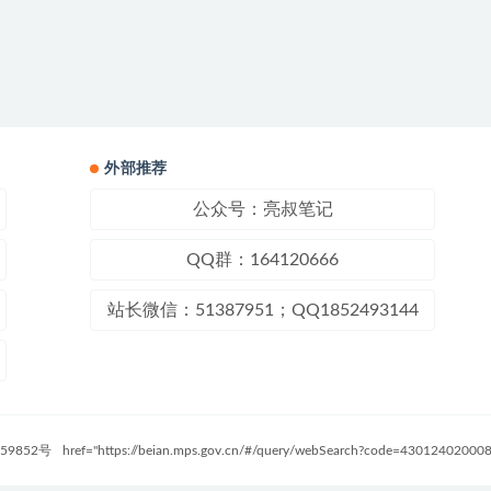
外部推荐
公众号：亮叔笔记
QQ群：164120666
站长微信：51387951；QQ1852493144
59852号
href="https://beian.mps.gov.cn/#/query/webSearch?code=4301240200