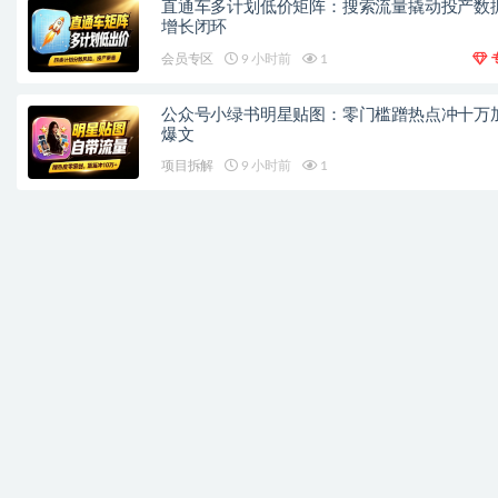
直通车多计划低价矩阵：搜索流量撬动投产数
增长闭环
会员专区
9 小时前
1
公众号小绿书明星贴图：零门槛蹭热点冲十万
爆文
项目拆解
9 小时前
1