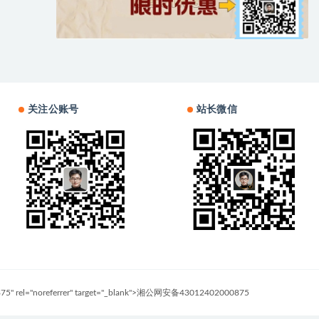
关注公账号
站长微信
0875" rel="noreferrer" target="_blank">湘公网安备43012402000875