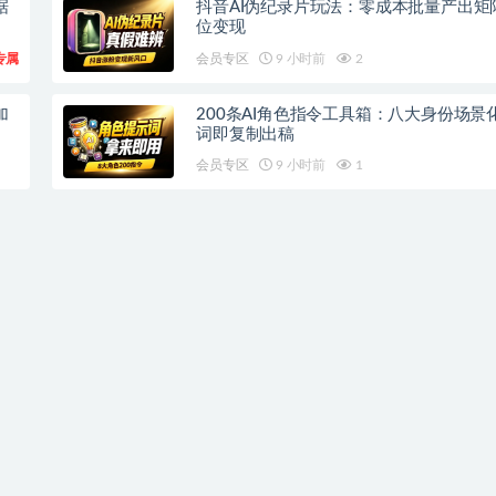
据
抖音AI伪纪录片玩法：零成本批量产出矩
位变现
专属
会员专区
9 小时前
2
加
200条AI角色指令工具箱：八大身份场景
词即复制出稿
会员专区
9 小时前
1