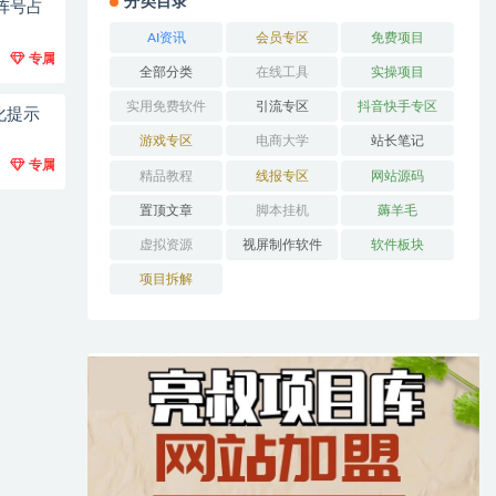
分类目录
阵号占
AI资讯
会员专区
免费项目
专属
全部分类
在线工具
实操项目
实用免费软件
引流专区
抖音快手专区
化提示
游戏专区
电商大学
站长笔记
专属
精品教程
线报专区
网站源码
置顶文章
脚本挂机
薅羊毛
虚拟资源
视屏制作软件
软件板块
项目拆解