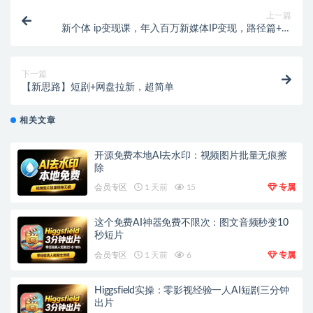
上一篇
新个体 ip变现课，年入百万新媒体IP变现，路径篇+流
量篇+产品篇
下一篇
【新思路】短剧+网盘拉新，超简单
相关文章
开源免费本地AI去水印：视频图片批量无痕擦
除
会员专区
1 天前
15
专属
这个免费AI神器免费不限次：图文音频秒变10
秒短片
会员专区
1 天前
6
专属
Higgsfield实操：零影视经验一人AI短剧三分钟
出片