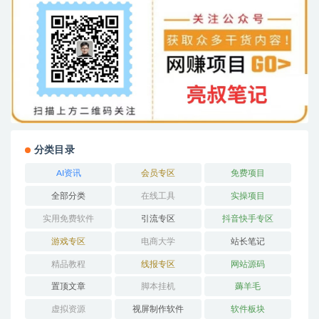
分类目录
AI资讯
会员专区
免费项目
全部分类
在线工具
实操项目
实用免费软件
引流专区
抖音快手专区
游戏专区
电商大学
站长笔记
精品教程
线报专区
网站源码
置顶文章
脚本挂机
薅羊毛
虚拟资源
视屏制作软件
软件板块