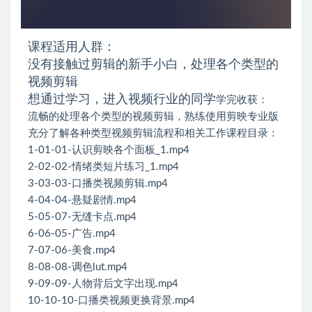
课程适用人群：
没有接触过剪辑的新手小白，处理各个类型的
视频剪辑
想通过学习，进入视频行业的同学
学完收获：
流畅的处理各个类型的视频剪辑，熟练使用剪映专业版
充分了解各种类型视频剪辑流程和相关工作课程目录：
1-01-01-认识剪映各个面板_1.mp4
2-02-02-情绪类短片练习_1.mp4
3-03-03-口播类视频剪辑.mp4
4-04-04-悬疑剧情.mp4
5-05-07-无缝卡点.mp4
6-06-05-广告.mp4
7-07-06-美食.mp4
8-08-08-调色lut.mp4
9-09-09-人物背后文字出现.mp4
10-10-10-口播类视频更换背景.mp4