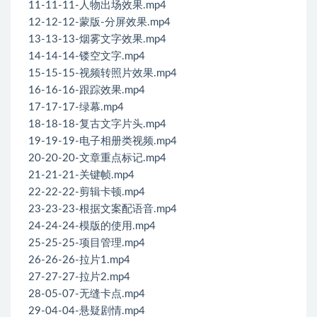
11-11-11-人物出场效果.mp4
12-12-12-蒙版-分屏效果.mp4
13-13-13-烟雾文字效果.mp4
14-14-14-镂空文字.mp4
15-15-15-视频转照片效果.mp4
16-16-16-跟踪效果.mp4
17-17-17-绿幕.mp4
18-18-18-复古文字片头.mp4
19-19-19-电子相册类视频.mp4
20-20-20-文章重点标记.mp4
21-21-21-关键帧.mp4
22-22-22-剪辑卡顿.mp4
23-23-23-根据文案配语音.mp4
24-24-24-模版的使用.mp4
25-25-25-项目管理.mp4
26-26-26-拉片1.mp4
27-27-27-拉片2.mp4
28-05-07-无缝卡点.mp4
29-04-04-悬疑剧情.mp4