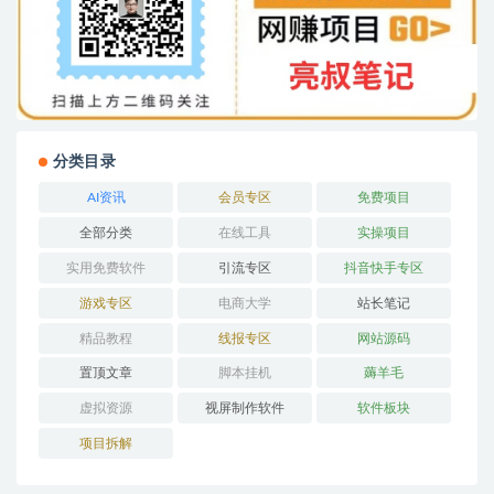
分类目录
AI资讯
会员专区
免费项目
全部分类
在线工具
实操项目
实用免费软件
引流专区
抖音快手专区
游戏专区
电商大学
站长笔记
精品教程
线报专区
网站源码
置顶文章
脚本挂机
薅羊毛
虚拟资源
视屏制作软件
软件板块
项目拆解