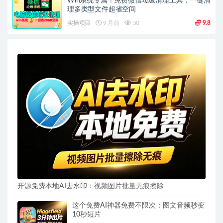
Win系统专属！免费微信垃圾清理工具，一键清
理多类型文件超省空间
实操项目
9 月前
50
9.8
开源免费本地AI去水印：视频图片批量无痕擦除
这个免费AI神器免费不限次：图文音频秒变
10秒短片