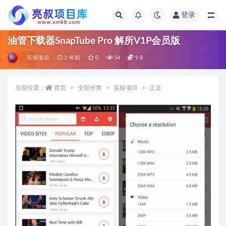
登录
全部
油管下载器SnapTube Pro 解所V1P会员版
实操项目
2 年前
0
54
9.8
当前位置：
首页
全部分类
实操项目
正文