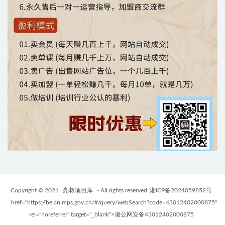
Copyright © 2021
亮叔项目库
- All rights reserved
湘ICP备2024059852号
href="https://beian.mps.gov.cn/#/query/webSearch?code=43012402000875"
rel="noreferrer" target="_blank">湘公网安备43012402000875