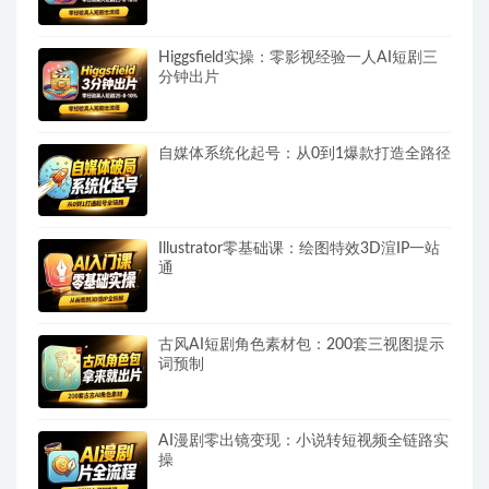
Higgsfield实操：零影视经验一人AI短剧三
分钟出片
自媒体系统化起号：从0到1爆款打造全路径
Illustrator零基础课：绘图特效3D渲IP一站
通
古风AI短剧角色素材包：200套三视图提示
词预制
AI漫剧零出镜变现：小说转短视频全链路实
操