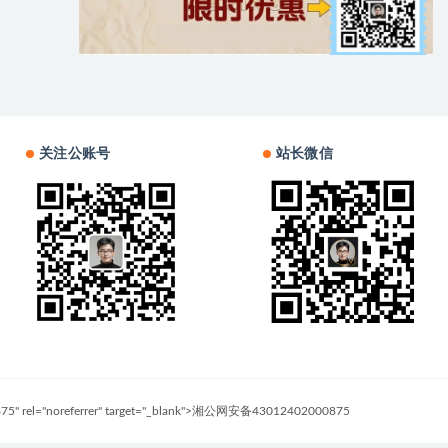
关注公账号
站长微信
0875" rel="noreferrer" target="_blank">湘公网安备43012402000875