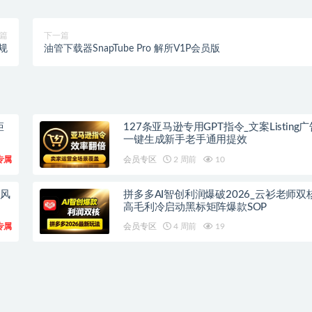
篇
下一篇
规
油管下载器SnapTube Pro 解所V1P会员版
矩
127条亚马逊专用GPT指令_文案Listing
一键生成新手老手通用提效
专属
会员专区
2 周前
10
流风
拼多多AI智创利润爆破2026_云衫老师双
高毛利冷启动黑标矩阵爆款SOP
专属
会员专区
4 周前
19