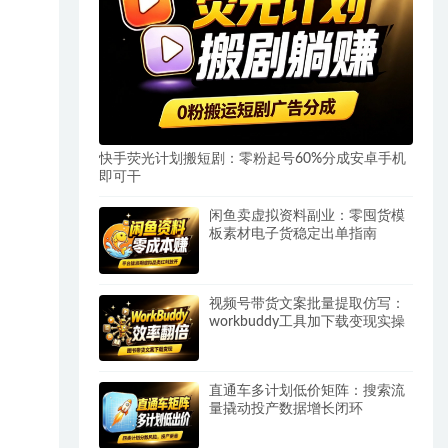
快手荧光计划搬短剧：零粉起号60%分成安卓手机
即可干
闲鱼卖虚拟资料副业：零囤货模
板素材电子货稳定出单指南
视频号带货文案批量提取仿写：
workbuddy工具加下载变现实操
直通车多计划低价矩阵：搜索流
量撬动投产数据增长闭环