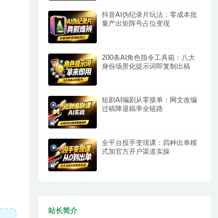
抖音AI伪纪录片玩法：零成本批
量产出矩阵号占位变现
200条AI角色指令工具箱：八大
身份场景化提示词即复制出稿
短剧AI编剧从零接单：网文改编
过稿降退稿率全链路
全平台投手变现课：四种出单模
式加官方开户渠道实操
站长简介