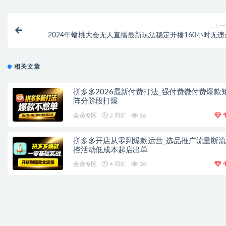
上一
2024年蟠桃大会无人直播最新玩法稳定开播160小时无违
相关文章
拼多多2026最新付费打法_强付费微付费爆款
阵分阶段打爆
会员专区
2 周前
16
拼多多开店从零到爆款运营_选品推广流量断
控活动低成本起店出单
会员专区
4 周前
24