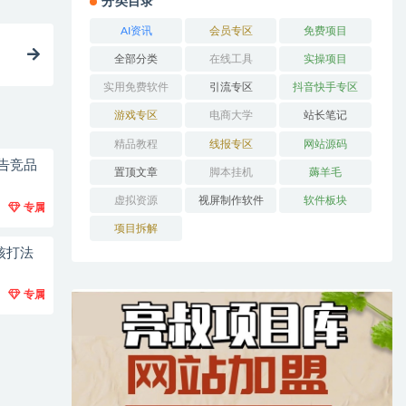
分类目录
AI资讯
会员专区
免费项目
全部分类
在线工具
实操项目
实用免费软件
引流专区
抖音快手专区
游戏专区
电商大学
站长笔记
精品教程
线报专区
网站源码
广告竞品
置顶文章
脚本挂机
薅羊毛
虚拟资源
视屏制作软件
软件板块
专属
项目拆解
核打法
专属