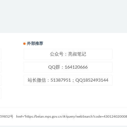
外部推荐
公众号：亮叔笔记
QQ群：164120666
站长微信：51387951；QQ1852493144
59852号
href="https://beian.mps.gov.cn/#/query/webSearch?code=4301240200