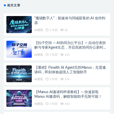
相关文章
“魔镜数字人”：新媒体与同城获客的 AI 创作利
器
AI资讯
1 年前
65
【扣子空间 — AI协同办公平台】— 自动任务拆
解与专家Agent生态，开启高效协同办公新时
代！
AI资讯
1 年前
135
【重磅】Flowith AI Agent完胜Manus：无需邀
请码，即刻体验超强人工智能助手
AI资讯
1 年前
176
【Manus AI邀请码申请教程】— 快速获取
Manus AI邀请码，解锁智能助手无限可能！
AI资讯
1 年前
143