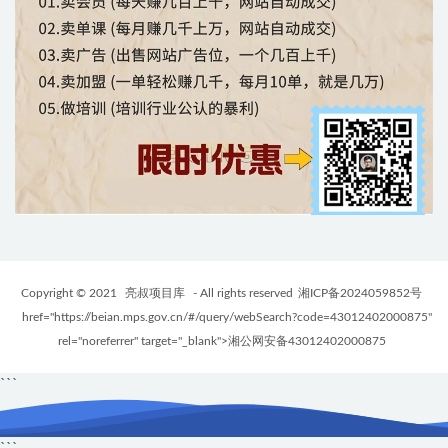
Copyright © 2021
亮叔项目库
- All rights reserved
湘ICP备2024059852号
href="https://beian.mps.gov.cn/#/query/webSearch?code=43012402000875"
rel="noreferrer" target="_blank">湘公网安备43012402000875
```