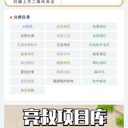
分类目录
AI资讯
会员专区
免费项目
全部分类
在线工具
实操项目
实用免费软件
引流专区
抖音快手专区
游戏专区
电商大学
站长笔记
精品教程
线报专区
网站源码
置顶文章
脚本挂机
薅羊毛
虚拟资源
视屏制作软件
软件板块
项目拆解