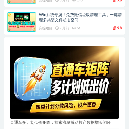
实操项目
8 月前
140
9.8
Win系统专属！免费微信垃圾清理工具，一键清
理多类型文件超省空间
实操项目
9 月前
51
9.8
直通车多计划低价矩阵：搜索流量撬动投产数据增长闭环