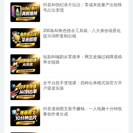
抖音AI伪纪录片玩法：零成本批量产出矩阵
号占位变现
200条AI角色指令工具箱：八大身份场景化
提示词即复制出稿
短剧AI编剧从零接单：网文改编过稿降退稿
率全链路
全平台投手变现课：四种出单模式加官方开
户渠道实操
抖音漫画图文新手赚钱：一人电脑十分钟批
量创作者分成