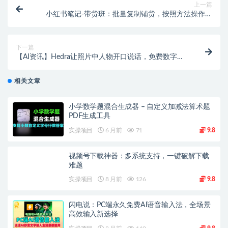
上一篇
小红书笔记-带货班：批量复制铺货，按照方法操作快
速出单（更新24年7月）
下一篇
【AI资讯】Hedra让照片中人物开口说话，免费数字人
国内可用！
相关文章
小学数学题混合生成器 – 自定义加减法算术题
PDF生成工具
实操项目
6 月前
71
9.8
视频号下载神器：多系统支持，一键破解下载
难题
实操项目
8 月前
126
9.8
闪电说：PC端永久免费AI语音输入法，全场景
高效输入新选择