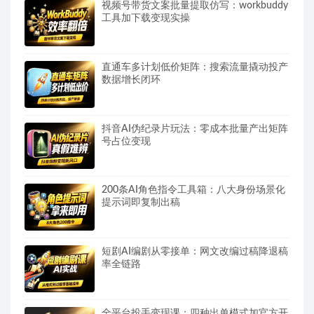
视频号带货文案批量提取仿写：workbuddy
工具加下载变现实操
直通车多计划低价矩阵：搜索流量撬动投产
数据增长闭环
抖音AI伪纪录片玩法：零成本批量产出矩阵
号占位变现
200条AI角色指令工具箱：八大身份场景化
提示词即复制出稿
短剧AI编剧从零接单：网文改编过稿降退稿
率全链路
全平台投手变现课：四种出单模式加官方开