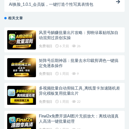
AI换脸_1.0.1_会员版，一键打造个性写真表情包
相关文章
风景号躺赚批量出片攻略：剪映绿幕贴纸加自
动混剪过原创实操
免费项目
6 天前
26
矩阵号后期神器：批量去水印裁剪调色一键搞
定免逐条操作
免费项目
1 周前
9
多视频批量自动剪辑工具_离线显卡加速随机差
异化模板复用批量出片
免费项目
1 周前
22
Final2x免费开源AI图片无损放大：离线动漫真
人高清一键批量处理