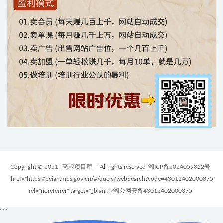
Copyright © 2021
亮叔项目库
- All rights reserved
湘ICP备2024059852号
href="https://beian.mps.gov.cn/#/query/webSearch?code=43012402000875"
rel="noreferrer" target="_blank">湘公网安备43012402000875
```