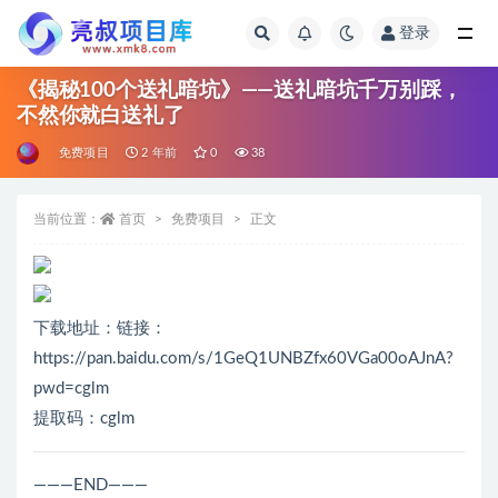
登录
全部
《揭秘100个送礼暗坑》——送礼暗坑千万别踩，
不然你就白送礼了
免费项目
2 年前
0
38
当前位置：
首页
免费项目
正文
下载地址：链接：
https://pan.baidu.com/s/1GeQ1UNBZfx60VGa00oAJnA?
pwd=cglm
提取码：cglm
———END———