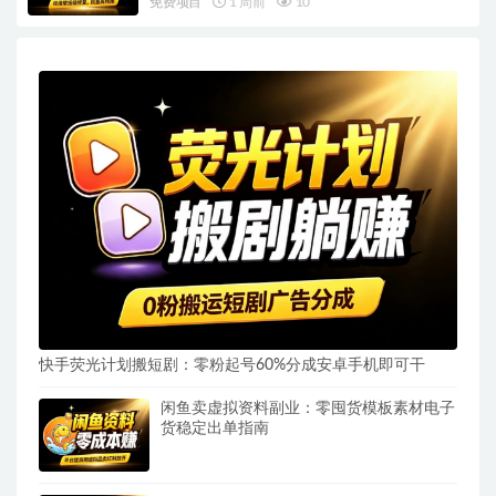
免费项目
1 周前
10
快手荧光计划搬短剧：零粉起号60%分成安卓手机即可干
闲鱼卖虚拟资料副业：零囤货模板素材电子
货稳定出单指南