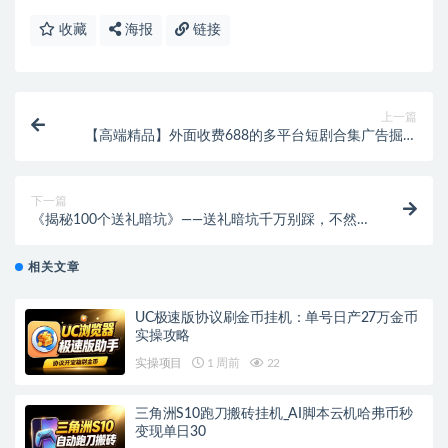
收藏
海报
链接
上一篇
【高端精品】外面收费688的多平台短剧合集广告掘金
挂机项目，单机一天最少50+【挂机脚本+使用教程】
下一篇
《揭秘100个送礼暗坑》——送礼暗坑千万别踩，不然你
就白送礼了
相关文章
UC极速版协议刷金币挂机：单号日产27万金币
实操攻略
实操项目
1 周前
22
三角洲S10跑刀搬砖挂机_AI脚本云机哈弗币秒
变现单日30