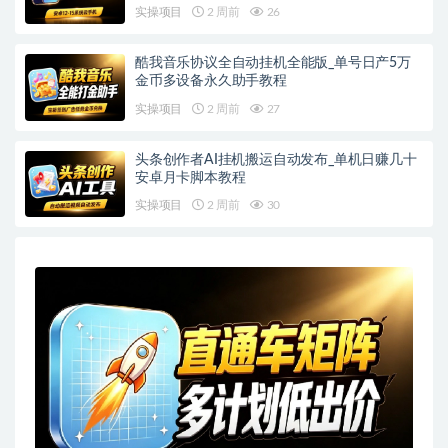
实操项目
2 周前
26
酷我音乐协议全自动挂机全能版_单号日产5万
金币多设备永久助手教程
实操项目
2 周前
27
头条创作者AI挂机搬运自动发布_单机日赚几十
安卓月卡脚本教程
实操项目
2 周前
30