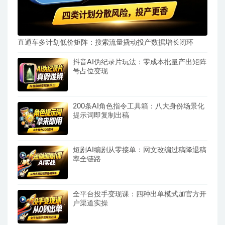
直通车多计划低价矩阵：搜索流量撬动投产数据增长闭环
抖音AI伪纪录片玩法：零成本批量产出矩阵
号占位变现
200条AI角色指令工具箱：八大身份场景化
提示词即复制出稿
短剧AI编剧从零接单：网文改编过稿降退稿
率全链路
全平台投手变现课：四种出单模式加官方开
户渠道实操