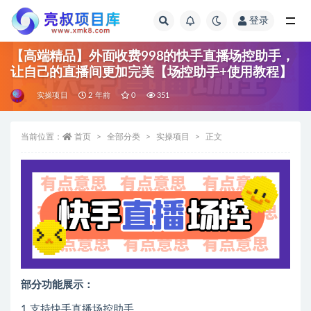
登录
全部
【高端精品】外面收费998的快手直播场控助手，
让自己的直播间更加完美【场控助手+使用教程】
实操项目
2 年前
0
351
当前位置：
首页
全部分类
实操项目
正文
部分功能展示：
1.支持快手直播场控助手