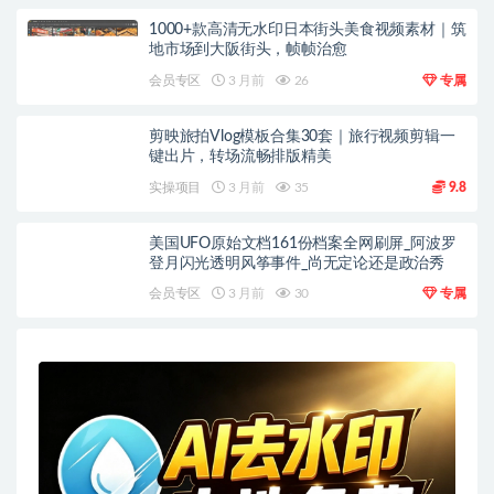
1000+款高清无水印日本街头美食视频素材｜筑
地市场到大阪街头，帧帧治愈
会员专区
3 月前
26
专属
剪映旅拍Vlog模板合集30套｜旅行视频剪辑一
键出片，转场流畅排版精美
实操项目
3 月前
35
9.8
美国UFO原始文档161份档案全网刷屏_阿波罗
登月闪光透明风筝事件_尚无定论还是政治秀
会员专区
3 月前
30
专属