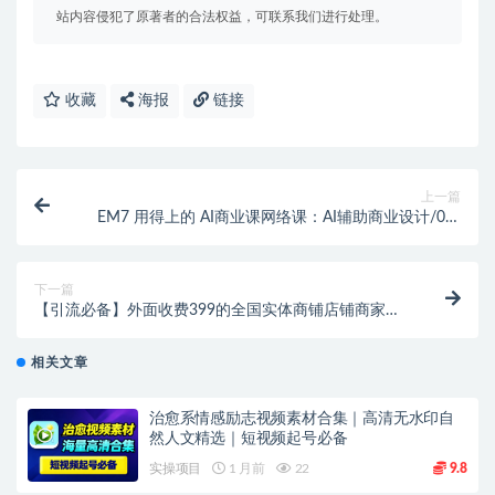
站内容侵犯了原著者的合法权益，可联系我们进行处理。
收藏
海报
链接
上一篇
EM7 用得上的 AI商业课网络课：AI辅助商业设计/0基
础AI视频落地（37节）
下一篇
【引流必备】外面收费399的全国实体商铺店铺商家采
集工具，一键采集商家手机号【采集脚本+使用教程】
相关文章
治愈系情感励志视频素材合集｜高清无水印自
然人文精选｜短视频起号必备
实操项目
1 月前
22
9.8