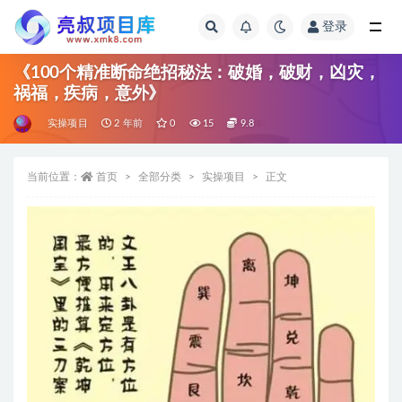
登录
全部
《100个精准断命绝招秘法：破婚，破财，凶灾，
祸福，疾病，意外》
实操项目
2 年前
0
15
9.8
当前位置：
首页
全部分类
实操项目
正文