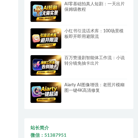
AI零基础拍真人短剧：一天出片
保姆级教程
小红书引流话术库：100场景模
板即开即用避限流
百万赞漫剧智能体工作流：小说
转分镜免抽卡出片
Aiarty AI图像增强：老照片模糊
图一键4K高清修复
站长简介
微信：51387951