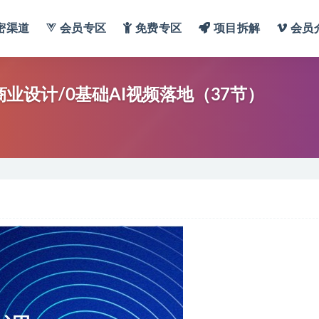
密渠道
会员专区
免费专区
项目拆解
会员
商业设计/0基础AI视频落地（37节）