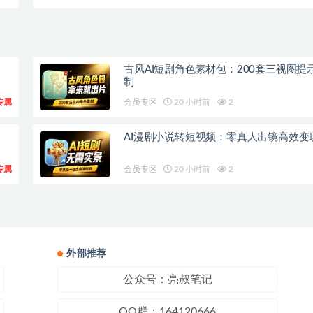
意外》
古风AI短剧角色素材包：200套三视图提
制
专属
会员专区
20 小时前
2
AI漫剧小说转短视频：零真人出镜高效变
专属
会员专区
20 小时前
2
外部推荐
公众号：亮叔笔记
QQ群：164120666