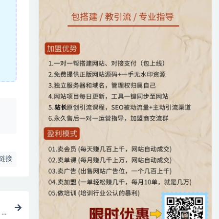
、
链接
，