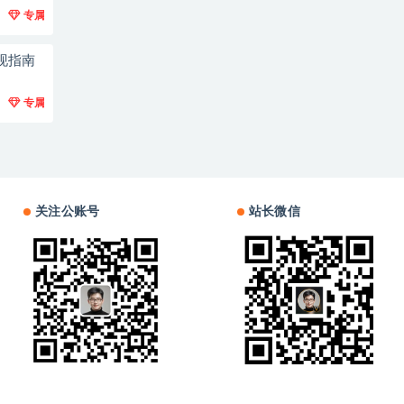
专属
现指南
专属
关注公账号
站长微信