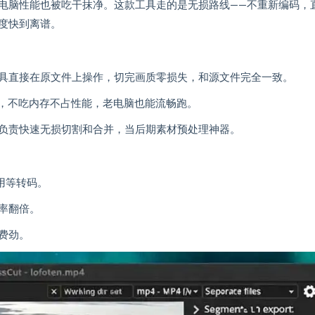
电脑性能也被吃干抹净。这款工具走的是无损路线——不重新编码，
度快到离谱。
工具直接在原文件上操作，切完画质零损失，和源文件完全一致。
出，不吃内存不占性能，老电脑也能流畅跑。
门负责快速无损切割和合并，当后期素材预处理神器。
用等转码。
率翻倍。
费劲。