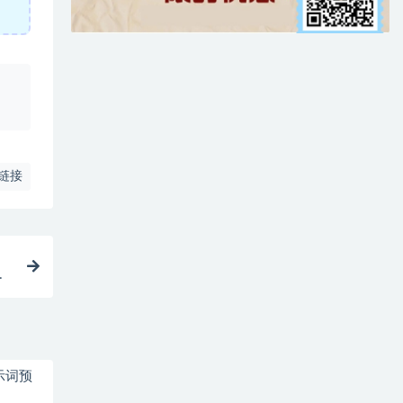
、
链接
收
示词预