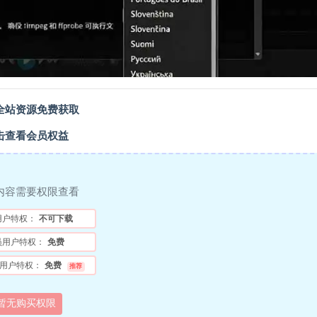
全站资源免费获取
击查看会员权益
内容需要权限查看
用户特权：
不可下载
员用户特权：
免费
用户特权：
免费
推荐
暂无购买权限