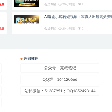
专属
会员专区
20 小时前
2
AI漫剧小说转短视频：零真人出镜高效变
专属
会员专区
20 小时前
2
外部推荐
公众号：亮叔笔记
QQ群：164120666
站长微信：51387951；QQ1852493144