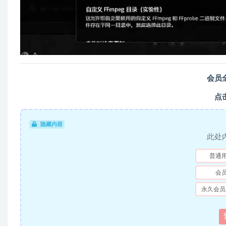
会员
点
隐藏内容
此处
普通
会
永久会员