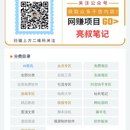
分类目录
AI资讯
会员专区
免费项目
全部分类
在线工具
实操项目
实用免费软件
引流专区
抖音快手专区
游戏专区
电商大学
站长笔记
精品教程
线报专区
网站源码
置顶文章
脚本挂机
薅羊毛
虚拟资源
视屏制作软件
软件板块