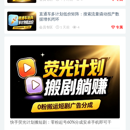
直通车多计划低价矩阵：搜索流量撬动投产数
据增长闭环
会员专区
1 天前
4
专属
快手荧光计划搬短剧：零粉起号60%分成安卓手机即可干