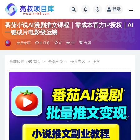
登录
全部
番茄小说AI漫剧推文课程｜零成本官方IP授权｜AI
一键成片电影级运镜
会员专区
1 月前
0
32
专属
当前位置：
首页
全部分类
会员专区
正文