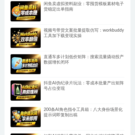
闲鱼卖虚拟资料副业：零囤货模板素材电子
货稳定出单指南
视频号带货文案批量提取仿写：workbuddy
工具加下载变现实操
直通车多计划低价矩阵：搜索流量撬动投产
数据增长闭环
抖音AI伪纪录片玩法：零成本批量产出矩阵
号占位变现
200条AI角色指令工具箱：八大身份场景化
提示词即复制出稿