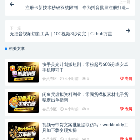
上一篇
注册卡新技术秒破双核限制｜专为抖音批量注册打造｜
外来技术效果自测
下一篇
无损音视频切割工具｜10G视频3秒切完｜Github万星
免费Win Mac双端通用
相关文章
快手荧光计划搬短剧：零粉起号60%分成安卓
手机即可干
会员专区
4 小时前
0
专属
闲鱼卖虚拟资料副业：零囤货模板素材电子货
稳定出单指南
会员专区
4 小时前
0
专属
视频号带货文案批量提取仿写：workbuddy工
具加下载变现实操
会员专区
4 小时前
0
专属