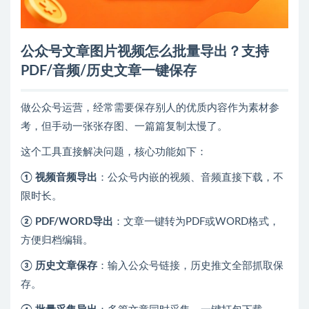
公众号文章图片视频怎么批量导出？支持
PDF/音频/历史文章一键保存
做公众号运营，经常需要保存别人的优质内容作为素材参
考，但手动一张张存图、一篇篇复制太慢了。
这个工具直接解决问题，核心功能如下：
① 视频音频导出
：公众号内嵌的视频、音频直接下载，不
限时长。
② PDF/WORD导出
：文章一键转为PDF或WORD格式，
方便归档编辑。
③ 历史文章保存
：输入公众号链接，历史推文全部抓取保
存。