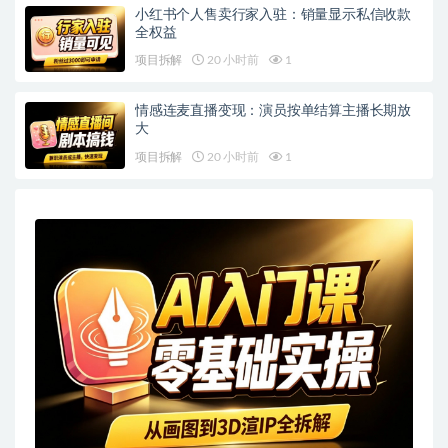
小红书个人售卖行家入驻：销量显示私信收款
全权益
项目拆解
20 小时前
1
情感连麦直播变现：演员按单结算主播长期放
大
项目拆解
20 小时前
1