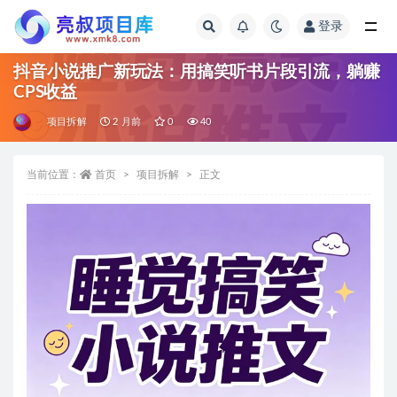
登录
全部
抖音小说推广新玩法：用搞笑听书片段引流，躺赚
CPS收益
项目拆解
2 月前
0
40
当前位置：
首页
项目拆解
正文