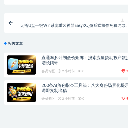
上一
无需U盘一键Win系统重装神器EasyRC_傻瓜式操作免费纯绿色
小白也能轻松重装电脑系
相关文章
直通车多计划低价矩阵：搜索流量撬动投产数
增长闭环
会员专区
2 小时前
0
200条AI角色指令工具箱：八大身份场景化提
词即复制出稿
会员专区
2 小时前
0