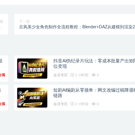
篇
下一篇
_
古风美少女角色制作全流程教程：Blender+DAZ从建模到渲染2
统
节课
据
抖音AI伪纪录片玩法：零成本批量产出矩
位变现
专属
会员专区
2 小时前
0
示
短剧AI编剧从零接单：网文改编过稿降退
链路
专属
会员专区
2 小时前
0