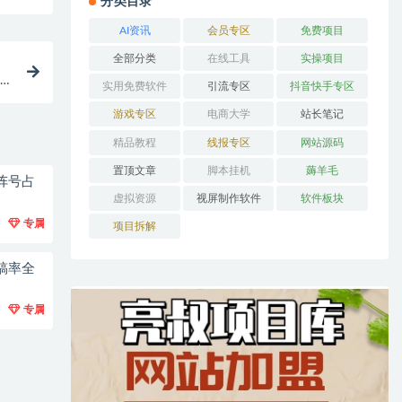
分类目录
AI资讯
会员专区
免费项目
全部分类
在线工具
实操项目
5
实用免费软件
引流专区
抖音快手专区
游戏专区
电商大学
站长笔记
精品教程
线报专区
网站源码
置顶文章
脚本挂机
薅羊毛
阵号占
虚拟资源
视屏制作软件
软件板块
专属
项目拆解
稿率全
专属