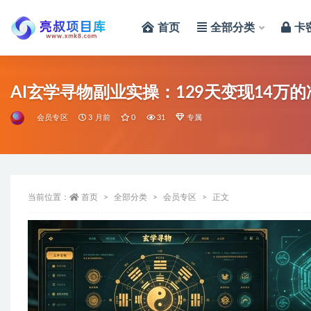
首页
全部分类
卡
全部
AI玄学寻物副业实操：129天变现14万
会员专区
3 月前
0
31
专属
当前位置：
首页
全部分类
会员专区
正文