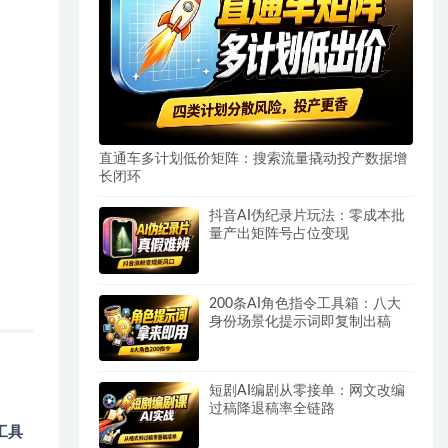
直通车多计划低价矩阵：搜索流量撬动投产数据增
长闭环
抖音AI伪纪录片玩法：零成本批
量产出矩阵号占位变现
200条AI角色指令工具箱：八大
身份场景化提示词即复制出稿
短剧AI编剧从零接单：网文改编
过稿降退稿率全链路
I工具