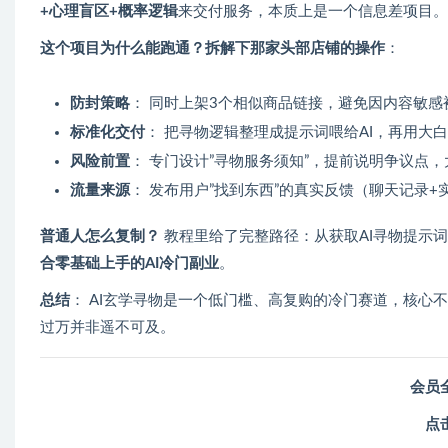
+心理盲区+概率逻辑
来交付服务，本质上是一个信息差项目。
这个项目为什么能跑通？拆解下那家头部店铺的操作
：
防封策略
： 同时上架3个相似商品链接，避免因内容敏
标准化交付
： 把寻物逻辑整理成提示词喂给AI，再用大
风险前置
： 专门设计”寻物服务须知”，提前说明争议点
流量来源
： 发布用户”找到东西”的真实反馈（聊天记录
普通人怎么复制？
教程里给了完整路径：从获取AI寻物提示
合零基础上手的AI冷门副业
。
总结
： AI玄学寻物是一个低门槛、高复购的冷门赛道，核心不
过万并非遥不可及。
会员
点