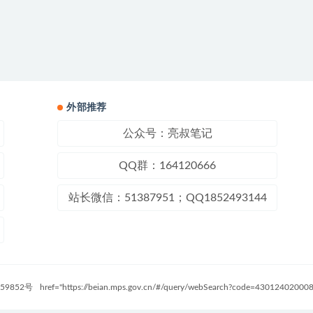
外部推荐
公众号：亮叔笔记
QQ群：164120666
站长微信：51387951；QQ1852493144
59852号
href="https://beian.mps.gov.cn/#/query/webSearch?code=4301240200