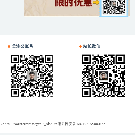
关注公账号
站长微信
0875" rel="noreferrer" target="_blank">湘公网安备43012402000875