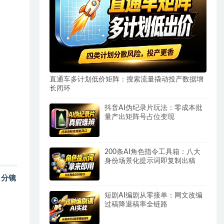
直通车多计划低价矩阵：搜索流量撬动投产数据增
长闭环
抖音AI伪纪录片玩法：零成本批
量产出矩阵号占位变现
200条AI角色指令工具箱：八大
身份场景化提示词即复制出稿
、分镜
短剧AI编剧从零接单：网文改编
过稿降退稿率全链路