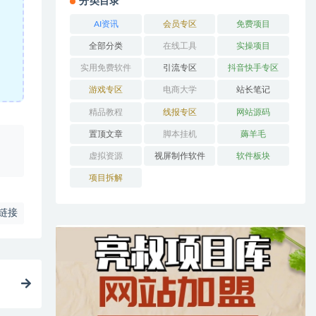
分类目录
AI资讯
会员专区
免费项目
全部分类
在线工具
实操项目
实用免费软件
引流专区
抖音快手专区
游戏专区
电商大学
站长笔记
精品教程
线报专区
网站源码
置顶文章
脚本挂机
薅羊毛
、
虚拟资源
视屏制作软件
软件板块
项目拆解
链接