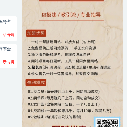
阵号占
专属
稿率全
专属