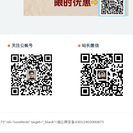
关注公账号
站长微信
0875" rel="noreferrer" target="_blank">湘公网安备43012402000875