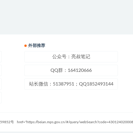
外部推荐
公众号：亮叔笔记
QQ群：164120666
站长微信：51387951；QQ1852493144
59852号
href="https://beian.mps.gov.cn/#/query/webSearch?code=4301240200