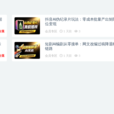
据
抖音AI伪纪录片玩法：零成本批量产出矩
位变现
专属
会员专区
1 天前
3
示
短剧AI编剧从零接单：网文改编过稿降退
链路
专属
会员专区
1 天前
5