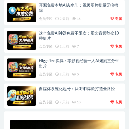
开源免费本地AI去水印：视频图片批量无痕擦
除
会员专区
2 天前
16
专属
这个免费AI神器免费不限次：图文音频秒变10
秒短片
会员专区
2 天前
7
专属
Higgsfield实操：零影视经验一人AI短剧三分钟
出片
会员专区
2 天前
5
专属
自媒体系统化起号：从0到1爆款打造全路径
会员专区
2 天前
10
专属