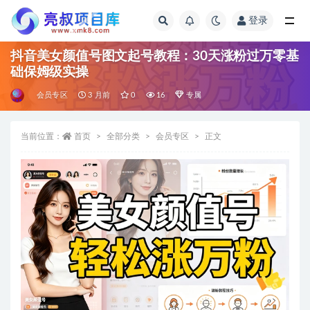
登录
全部
抖音美女颜值号图文起号教程：30天涨粉过万零基
础保姆级实操
会员专区
3 月前
0
16
专属
当前位置：
首页
全部分类
会员专区
正文