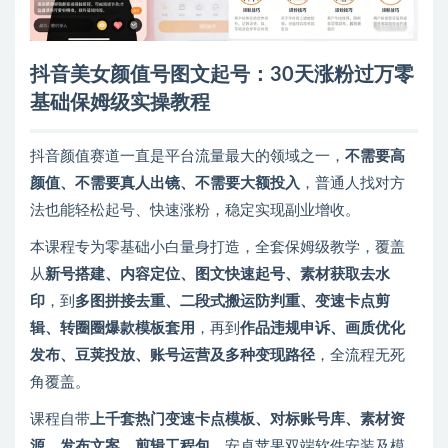
抖音美女颜值号图文起号：30天涨粉过万零
基础保姆级实操教程
抖音颜值赛道一直是平台流量最大的领域之一，
不需要高
颜值、不需要真人出镜、不需要大额投入
，普通人找对方
法也能轻松起号、快速涨粉，稳定实现副业增收。
本课程专为零基础小白量身打造，全套保姆级教学，覆盖
从
新号搭建、内容定位、图文快速起号、素材获取去水
印
，到
多图拼接去重、二段式搬运防判重、变速卡点剪
辑、转圈圈爆款模板套用
，再到
作品违规申诉、画质优化
发布、豆荚投放、账号运营及多种变现路径
，全流程无死
角覆盖。
课程自带
上千套热门变速卡点模板、对标账号库、素材资
源、发布文案、剪辑工程包
，安卓苹果双端软件安装及模