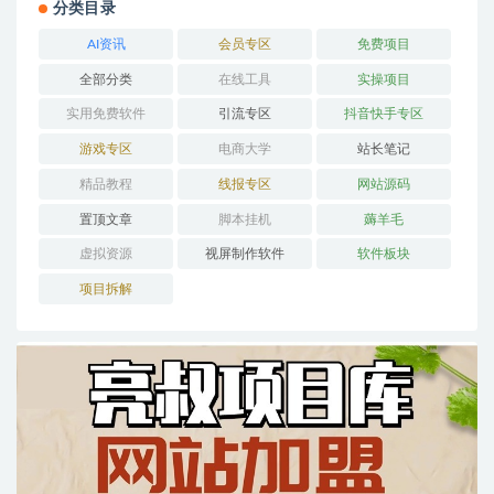
分类目录
AI资讯
会员专区
免费项目
全部分类
在线工具
实操项目
实用免费软件
引流专区
抖音快手专区
游戏专区
电商大学
站长笔记
精品教程
线报专区
网站源码
置顶文章
脚本挂机
薅羊毛
虚拟资源
视屏制作软件
软件板块
项目拆解