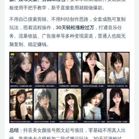
板使用手把手教学，新手直接套用就能做爆款。
不用自己摸索剪辑、不用纠结创作思路，全套成熟可复制
玩法，照着流程操作，
30天轻松涨粉过万
，打通音乐任
务、流量收益、广告接单等多种变现渠道，普通人也能无
脑复制、稳定赚钱。
总结
：抖音美女颜值号图文起号项目，零基础不用真人出
镜，靠变速卡点模板加二段式搬运玩法，30天可涨粉过