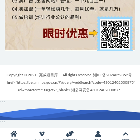
Copyright © 2021
亮叔项目库
- All rights reserved
湘ICP备2024059852号
href="https://beian.mps.gov.cn/#/query/webSearch?code=43012402000875"
rel="noreferrer" target="_blank">湘公网安备43012402000875
```
```