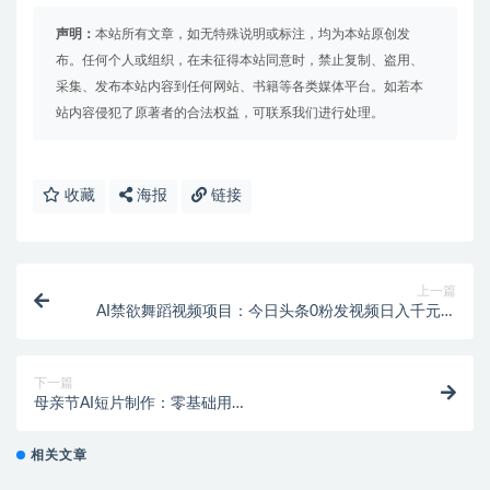
声明：
本站所有文章，如无特殊说明或标注，均为本站原创发
布。任何个人或组织，在未征得本站同意时，禁止复制、盗用、
采集、发布本站内容到任何网站、书籍等各类媒体平台。如若本
站内容侵犯了原著者的合法权益，可联系我们进行处理。
收藏
海报
链接
上一篇
AI禁欲舞蹈视频项目：今日头条0粉发视频日入千元实
操教程
下一篇
母亲节AI短片制作：零基础用
Grok+GPT+Suno+Minimax打造感人MV教程
相关文章