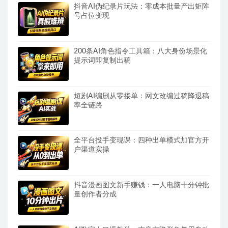
抖音AI伪纪录片玩法：零成本批量产出矩阵
号占位变现
200条AI角色指令工具箱：八大身份场景化
提示词即复制出稿
短剧AI编剧从零接单：网文改编过稿降退稿
率全链路
全平台投手变现课：四种出单模式加官方开
户渠道实操
抖音漫画图文新手赚钱：一人电脑十分钟批
量创作者分成