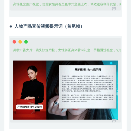
高端礼盒推广视觉，优雅女性身着黑色中式立领上衣，精致妆容利落发型，佩戴金
🔹 人物产品宣传视频提示词（首尾帧）
美妆广告大片，镜头快速后拉，女性转正身体看向礼盒，手指滑过礼盒，切镜头环绕