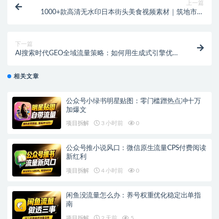
上一篇
1000+款高清无水印日本街头美食视频素材｜筑地市场
到大阪街头，帧帧治愈
下一篇
AI搜索时代GEO全域流量策略：如何用生成式引擎优化
打造品牌增长引擎
相关文章
公众号小绿书明星贴图：零门槛蹭热点冲十万
加爆文
项目拆解
3 小时前
0
公众号推小说风口：微信原生流量CPS付费阅读
新红利
项目拆解
4 小时前
0
闲鱼没流量怎么办：养号权重优化稳定出单指
南
项目拆解
2 天前
5