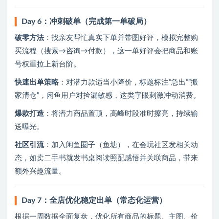
Day 6：冲刺破单（完成第一单破局）
破零方法
：找亲友帮忙真实下单并带图好评，模拟完整购
买流程（搜索→咨询→付款），这一单好评会把商品和账
号权重拉上新台阶。
快速出单策略
：对潜力款适当小降价，标题标注”急出””搬
家清仓”，闲鱼用户对捡漏敏感，这类字眼刺激冲动消费。
爆款打造
：将潜力商品置顶，高峰时段准时擦亮，持续输
送曝光。
社区引流
：加入闲鱼圈子（鱼塘），在会玩社区发相关动
态，如卖二手书就发书桌阅读照配感悟并关联商品，带来
额外兴趣流量。
Day 7：全店优化稳定出单（常态化运营）
根据一周数据全面复盘，优化所有商品的标题、主图、价