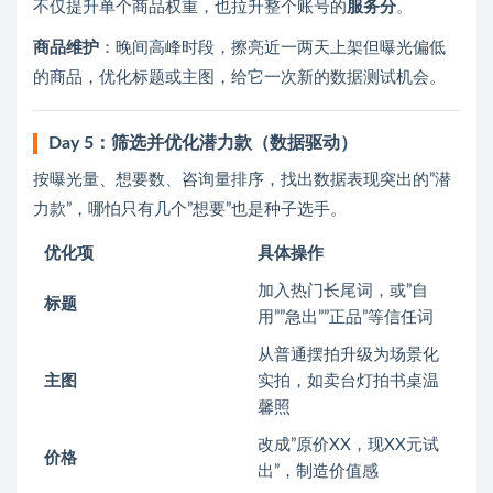
不仅提升单个商品权重，也拉升整个账号的
服务分
。
商品维护
：晚间高峰时段，擦亮近一两天上架但曝光偏低
的商品，优化标题或主图，给它一次新的数据测试机会。
Day 5：筛选并优化潜力款（数据驱动）
按曝光量、想要数、咨询量排序，找出数据表现突出的”潜
力款”，哪怕只有几个”想要”也是种子选手。
优化项
具体操作
加入热门长尾词，或”自
标题
用””急出””正品”等信任词
从普通摆拍升级为场景化
主图
实拍，如卖台灯拍书桌温
馨照
改成”原价XX，现XX元试
价格
出”，制造价值感