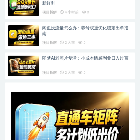
新红利
项目拆解
4 小时前
0
闲鱼没流量怎么办：养号权重优化稳定出单指
南
项目拆解
2 天前
5
即梦AI老照片复活：小成本情感副业日入过百
项目拆解
2 天前
5