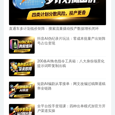
直通车多计划低价矩阵：搜索流量撬动投产数据增长闭环
抖音AI伪纪录片玩法：零成本批量产出矩阵
号占位变现
200条AI角色指令工具箱：八大身份场景化
提示词即复制出稿
短剧AI编剧从零接单：网文改编过稿降退稿
率全链路
全平台投手变现课：四种出单模式加官方开
户渠道实操