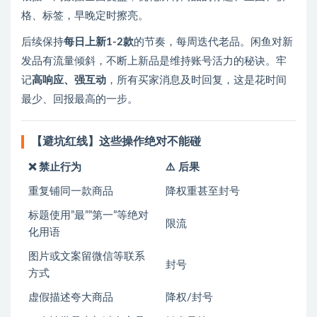
格、标签，早晚定时擦亮。
后续保持
每日上新1-2款
的节奏，每周迭代老品。闲鱼对新
发品有流量倾斜，不断上新品是维持账号活力的秘诀。牢
记
高响应、强互动
，所有买家消息及时回复，这是花时间
最少、回报最高的一步。
【避坑红线】这些操作绝对不能碰
❌ 禁止行为
⚠️ 后果
重复铺同一款商品
降权重甚至封号
标题使用”最””第一”等绝对
限流
化用语
图片或文案留微信等联系
封号
方式
虚假描述夸大商品
降权/封号