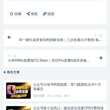
收藏
海报
链接
上一篇
AI一键生成美食结构拆解动画｜三步批量出片教程-集梦
Agent实战
下一篇
小米MiMo免费领7亿Token｜30天Pro套餐0成本体验，
兼容Claude Code
相关文章
公众号小绿书明星贴图：零门槛蹭热点冲十万
加爆文
项目拆解
4 小时前
0
公众号推小说风口：微信原生流量CPS付费阅读