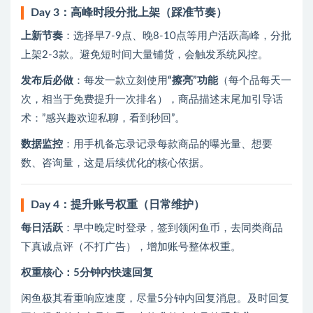
Day 3：高峰时段分批上架（踩准节奏）
上新节奏
：选择早7-9点、晚8-10点等用户活跃高峰，分批
上架2-3款。避免短时间大量铺货，会触发系统风控。
发布后必做
：每发一款立刻使用
“擦亮”功能
（每个品每天一
次，相当于免费提升一次排名），商品描述末尾加引导话
术：”感兴趣欢迎私聊，看到秒回”。
数据监控
：用手机备忘录记录每款商品的曝光量、想要
数、咨询量，这是后续优化的核心依据。
Day 4：提升账号权重（日常维护）
每日活跃
：早中晚定时登录，签到领闲鱼币，去同类商品
下真诚点评（不打广告），增加账号整体权重。
权重核心：5分钟内快速回复
闲鱼极其看重响应速度，尽量5分钟内回复消息。及时回复