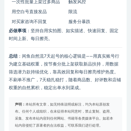
一次性批量上架过多商品
触发风控
用空白号直接发品
限流
对买家咨询不回复
服务分暴跌
必做事项
：坚持自用实拍图、如实描述、快速回复、固定
时间上新、每日擦亮。
总结
：闲鱼自然流7天起号的核心逻辑是——用真实账号行
为建立基础权重，按节奏分批上架获取新品扶持，用数据
筛选潜力款持续优化，靠高效回复和每日擦亮维护热度。
不刷单不推广，7天稳扎稳打，随着商品数、好评数和店铺
权重的自然累积，稳定出单水到渠成。
声明：
本站所有文章，如无特殊说明或标注，均为本站原创发
布。任何个人或组织，在未征得本站同意时，禁止复制、盗用、
采集、发布本站内容到任何网站、书籍等各类媒体平台。如若本
站内容侵犯了原著者的合法权益，可联系我们进行处理。