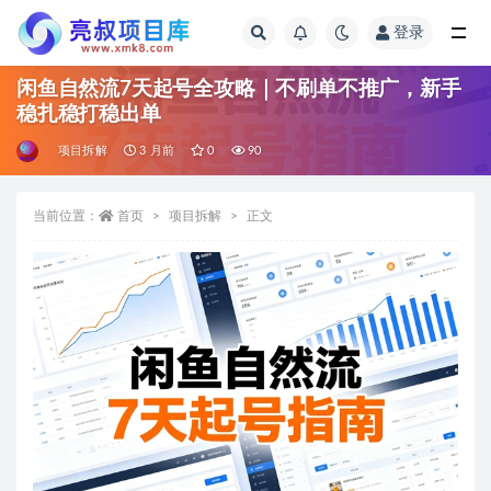
登录
全部
闲鱼自然流7天起号全攻略｜不刷单不推广，新手
稳扎稳打稳出单
项目拆解
3 月前
0
90
当前位置：
首页
项目拆解
正文