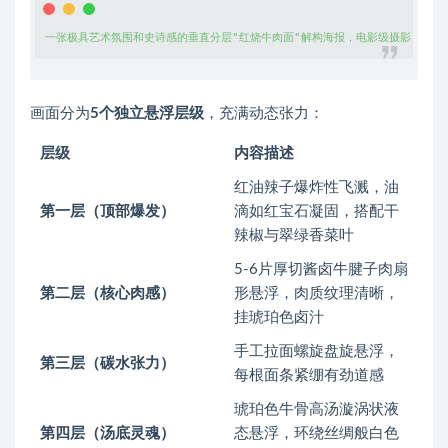
一张极具艺术氛围和史诗感的垂直分层"红烧牛肉面"解构海报，电影级摄影，暗黑
画面分为
5个独立悬浮层级
，充满动态张力：
层级
内容描述
红油辣子爆炸性飞溅，油
第一层（顶部爆发）
滴如红宝石凝固，搭配干
辣椒与翠绿香菜叶
5-6片厚切酱卤牛腱子肉扇
第二层（核心肉感）
形悬浮，肉质纹理清晰，
挂琥珀色卤汁
手工拉面螺旋盘旋悬浮，
第三层（碳水张力）
每根面条紧绷有劲道感
琥珀色牛骨高汤漩涡状液
第四层（汤底灵魂）
态悬浮，环绕丝绸般白色