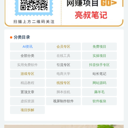
分类目录
AI资讯
会员专区
免费项目
全部分类
在线工具
实操项目
实用免费软件
引流专区
抖音快手专区
游戏专区
电商大学
站长笔记
精品教程
线报专区
网站源码
置顶文章
脚本挂机
薅羊毛
虚拟资源
视屏制作软件
软件板块
项目拆解