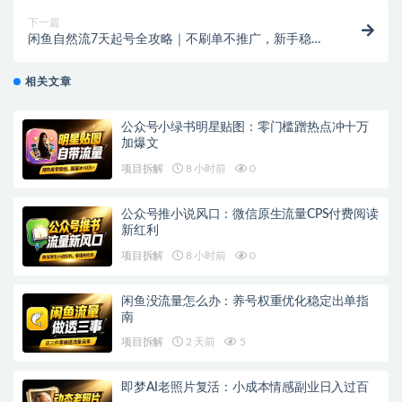
下一篇
闲鱼自然流7天起号全攻略｜不刷单不推广，新手稳扎
稳打稳出单
相关文章
公众号小绿书明星贴图：零门槛蹭热点冲十万
加爆文
项目拆解
8 小时前
0
公众号推小说风口：微信原生流量CPS付费阅读
新红利
项目拆解
8 小时前
0
闲鱼没流量怎么办：养号权重优化稳定出单指
南
项目拆解
2 天前
5
即梦AI老照片复活：小成本情感副业日入过百