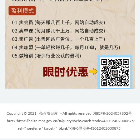
Copyright © 2021
亮叔项目库
- All rights reserved
湘ICP备2024059852号
href="https://beian.mps.gov.cn/#/query/webSearch?code=43012402000875"
rel="noreferrer" target="_blank">湘公网安备43012402000875