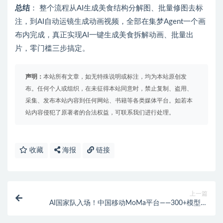
总结
： 整个流程从AI生成美食结构分解图、批量修图去标
注，到AI自动运镜生成动画视频，全部在集梦Agent一个画
布内完成，真正实现AI一键生成美食拆解动画、批量出
片，零门槛三步搞定。
声明：
本站所有文章，如无特殊说明或标注，均为本站原创发
布。任何个人或组织，在未征得本站同意时，禁止复制、盗用、
采集、发布本站内容到任何网站、书籍等各类媒体平台。如若本
站内容侵犯了原著者的合法权益，可联系我们进行处理。
收藏
海报
链接
上一篇
AI国家队入场！中国移动MoMa平台——300+模型聚
合，Token成本直降30%