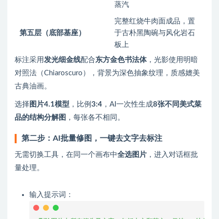
蒸汽
完整红烧牛肉面成品，置
第五层（底部基座）
于古朴黑陶碗与风化岩石
板上
标注采用
发光细金线
配合
东方金色书法体
，光影使用明暗
对照法（Chiaroscuro），背景为深色抽象纹理，质感媲美
古典油画。
选择
图片4.1模型
，比例
3:4
，AI一次性生成
8张不同美式菜
品的结构分解图
，每张各不相同。
第二步：AI批量修图，一键去文字去标注
无需切换工具，在同一个画布中
全选图片
，进入对话框批
量处理。
输入提示词：