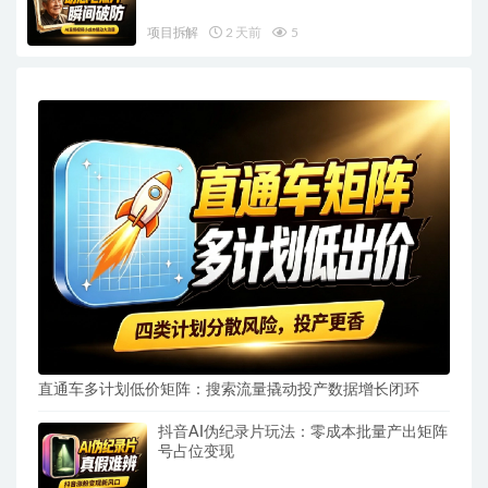
项目拆解
2 天前
5
直通车多计划低价矩阵：搜索流量撬动投产数据增长闭环
抖音AI伪纪录片玩法：零成本批量产出矩阵
号占位变现