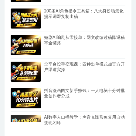
200条AI角色指令工具箱：八大身份场景化
提示词即复制出稿
短剧AI编剧从零接单：网文改编过稿降退稿
率全链路
全平台投手变现课：四种出单模式加官方开
户渠道实操
抖音漫画图文新手赚钱：一人电脑十分钟批
量创作者分成
AI数字人口播教学：声音克隆形象复用自动
变现闭环