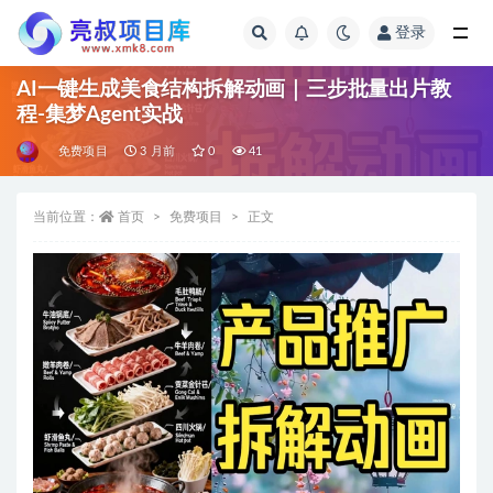
登录
全部
AI一键生成美食结构拆解动画｜三步批量出片教
程-集梦Agent实战
免费项目
3 月前
0
41
当前位置：
首页
免费项目
正文