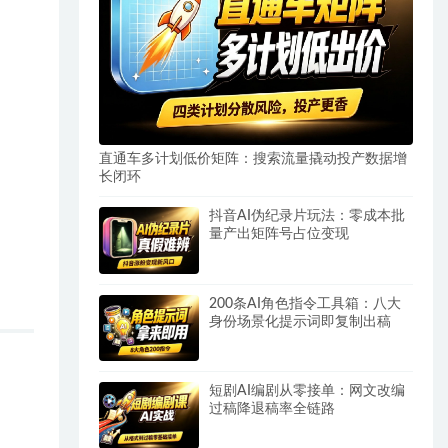
直通车多计划低价矩阵：搜索流量撬动投产数据增
长闭环
抖音AI伪纪录片玩法：零成本批
量产出矩阵号占位变现
200条AI角色指令工具箱：八大
身份场景化提示词即复制出稿
短剧AI编剧从零接单：网文改编
过稿降退稿率全链路