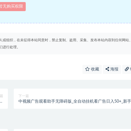
暂无购买权限
人或组织，在未征得本站同意时，禁止复制、盗用、采集、发布本站内容到任何网站
们进行处理。
收藏
海报
篇
下一篇
轻
中视频广告观看助手无障碍版_全自动挂机看广告日入50+_新
号
老号通用