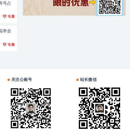
阵号占
专属
稿率全
专属
关注公账号
站长微信