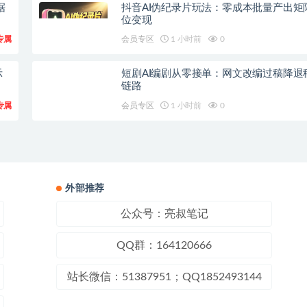
据
抖音AI伪纪录片玩法：零成本批量产出矩
位变现
专属
会员专区
1 小时前
0
示
短剧AI编剧从零接单：网文改编过稿降退
链路
专属
会员专区
1 小时前
0
外部推荐
公众号：亮叔笔记
QQ群：164120666
站长微信：51387951；QQ1852493144