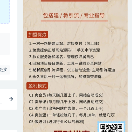
、
链接
手