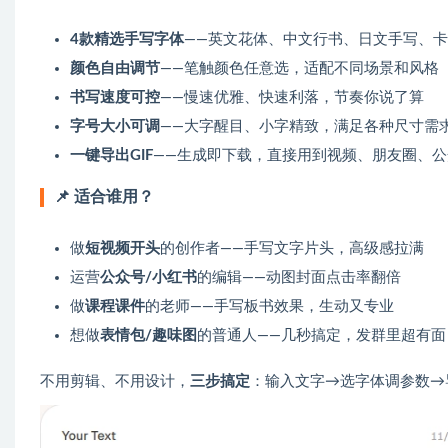
4款精选手写字体
——英文花体、中文行书、日文手写、
颜色自由调节
——笔触颜色任意选，适配不同场景和风格
书写速度可控
——慢速优雅、快速利落，节奏你说了算
字号大小可调
——大字醒目、小字精致，满足各种尺寸需
一键导出GIF
——生成即下载，直接用到视频、朋友圈、公
📌 适合谁用？
做
短视频开头
的创作者——手写文字片头，高级感拉满
运营
公众号/小红书
的编辑——动图封面点击率翻倍
做
课程课件
的老师——手写板书效果，生动又专业
想做
表情包/趣味图
的普通人——几秒搞定，发群里超有面
不用剪辑、不用设计，
三步搞定
：输入文字→选字体调参数→