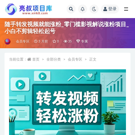
登录
全部
随手转发视频就能涨粉_零门槛影视解说涨粉项目_
小白不剪辑轻松起号
会员专区
3 月前
0
35
专属
当前位置：
首页
全部分类
会员专区
正文