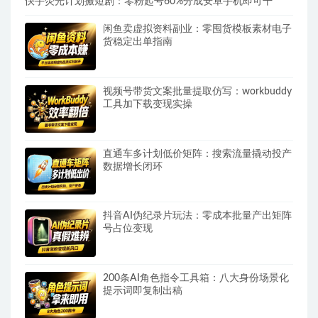
快手荧光计划搬短剧：零粉起号60%分成安卓手机即可干
闲鱼卖虚拟资料副业：零囤货模板素材电子
货稳定出单指南
视频号带货文案批量提取仿写：workbuddy
工具加下载变现实操
直通车多计划低价矩阵：搜索流量撬动投产
数据增长闭环
抖音AI伪纪录片玩法：零成本批量产出矩阵
号占位变现
200条AI角色指令工具箱：八大身份场景化
提示词即复制出稿