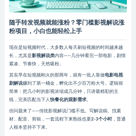
随手转发视频就能涨粉？零门槛影视解说涨
粉项目，小白也能轻松上手
现在是短视频时代，大多数人每天刷短视频的时间越来越
长，尤其是
影视解说类
内容——几分钟看完一部电影，剧情
紧凑、节奏快，天然吸粉。
其实早在短视频刚火的那两年，就有一批人靠做
电影电视
剧解说
赚到了第一桶金，孵化出不少百万粉大号。逻辑很
简单：把几小时的影视浓缩成几分钟，只讲最精彩的主
线，完美匹配当下人
快餐化的观影需求
。
但问题来了——传统影视解说门槛不低。写解说稿、找素
材、配音、剪辑，一套流程下来熟练也要
2-3个小时
，普通
人根本坚持不下来。