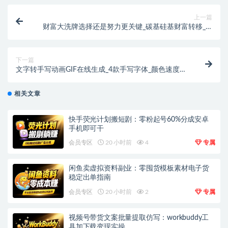
上一篇
财富大洗牌选择还是努力更关键_碳基硅基财富转移_AI
时代财富逻辑深度解析
下一篇
文字转手写动画GIF在线生成_4款手写字体_颜色速度字
号自由调节
相关文章
快手荧光计划搬短剧：零粉起号60%分成安卓
手机即可干
会员专区
20 小时前
4
专属
闲鱼卖虚拟资料副业：零囤货模板素材电子货
稳定出单指南
会员专区
20 小时前
2
专属
视频号带货文案批量提取仿写：workbuddy工
具加下载变现实操