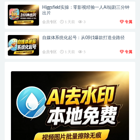
Higgsfield实操：零影视经验一人AI短剧三分钟
出片
会员专区
1 天前
3
专属
自媒体系统化起号：从0到1爆款打造全路径
会员专区
1 天前
5
专属