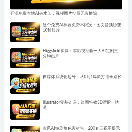
开源免费本地AI去水印：视频图片批量无痕擦除
这个免费AI神器免费不限次：图文音频秒变
10秒短片
Higgsfield实操：零影视经验一人AI短剧三
分钟出片
自媒体系统化起号：从0到1爆款打造全路径
Illustrator零基础课：绘图特效3D渲IP一站
通
古风AI短剧角色素材包：200套三视图提示