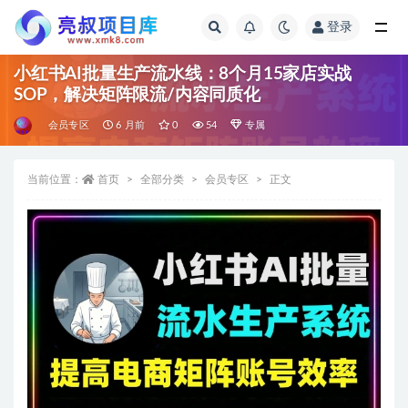
登录
全部
小红书AI批量生产流水线：8个月15家店实战
SOP，解决矩阵限流/内容同质化
会员专区
6 月前
0
54
专属
当前位置：
首页
全部分类
会员专区
正文