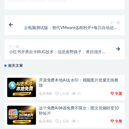
上一篇
云电脑测试版：替代VMware远程秒开+每日自动还原 |
程序测试必备
下一篇
小红书开类目卡BUG技术：信息差野路子，类目强开实
战解析
相关文章
开源免费本地AI去水印：视频图片批量无痕擦
除
会员专区
1 天前
15
专属
这个免费AI神器免费不限次：图文音频秒变10
秒短片
会员专区
1 天前
5
专属