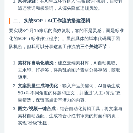
风控规避
：在AI生成环节植入“去敏感词”机制，自动过
滤违禁词和极限词，从源头降低违规风险。
二、 实战SOP：AI工作流的搭建逻辑
要实现8个月15家店的高效复制，靠的不是灵感，而是标准
化的SOP（标准作业程序）。虽然具体的脚本代码属于团
队机密，但我可以分享这套工作流的
三个关键环节
：
素材库自动化清洗
：建立云端素材库，AI自动抓取、
去水印、打标签，将杂乱的图片素材分类存储，随取
随用。
文案批量生成与优化
：输入产品关键词，AI自动生成
50+种不同角度的标题和正文，并通过“人工+算法”双
重筛选，保留高点击率潜力的内容。
图文/视频一键合成
：结合自动化剪辑工具，将文案与
素材自动匹配，生成符合小红书审美的封面和内页，
实现“秒级”出图。