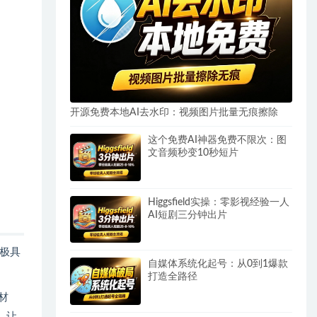
开源免费本地AI去水印：视频图片批量无痕擦除
这个免费AI神器免费不限次：图
文音频秒变10秒短片
Higgsfield实操：零影视经验一人
AI短剧三分钟出片
极具
自媒体系统化起号：从0到1爆款
打造全路径
材
，让