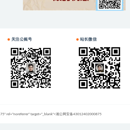
关注公账号
站长微信
0875" rel="noreferrer" target="_blank">湘公网安备43012402000875