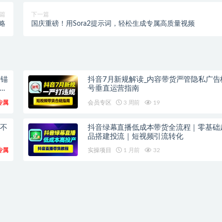
篇
下一篇
略
国庆重磅！用Sora2提示词，轻松生成专属高质量视频
广锚
抖音7月新规解读_内容带货严管隐私广告
上
号垂直运营指南
专属
会员专区
3 周前
19
频不
抖音绿幕直播低成本带货全流程｜零基础
品搭建投流｜短视频引流转化
专属
实操项目
1 月前
32