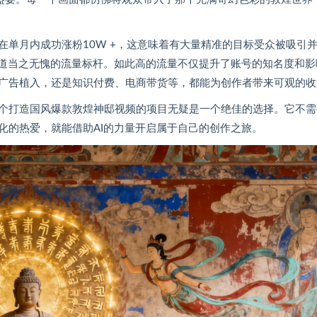
单月内成功涨粉10W +，这意味着有大量精准的目标受众被吸引
赛道当之无愧的流量标杆。如此高的流量不仅提升了账号的知名度和影
广告植入，还是知识付费、电商带货等，都能为创作者带来可观的收
个打造国风爆款敦煌神邸视频的项目无疑是一个绝佳的选择。它不需
化的热爱，就能借助AI的力量开启属于自己的创作之旅。