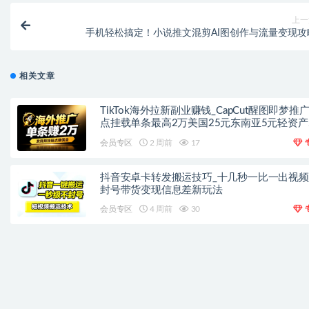
上一
手机轻松搞定！小说推文混剪AI图创作与流量变现攻
相关文章
TikTok海外拉新副业赚钱_CapCut醒图即梦推
点挂载单条最高2万美国25元东南亚5元轻资产
手
会员专区
2 周前
17
抖音安卓卡转发搬运技巧_十几秒一比一出视
封号带货变现信息差新玩法
会员专区
4 周前
30