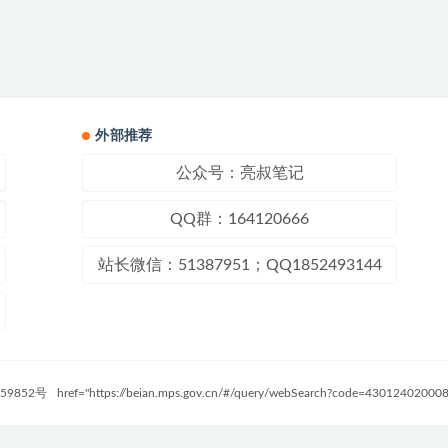
外部推荐
公众号：亮叔笔记
QQ群：164120666
站长微信：51387951；QQ1852493144
59852号
href="https://beian.mps.gov.cn/#/query/webSearch?code=4301240200