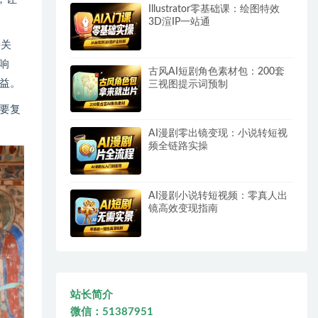
Illustrator零基础课：绘图特效
3D渲IP一站通
并关
响
古风AI短剧角色素材包：200套
益。
三视图提示词预制
要复
AI漫剧零出镜变现：小说转短视
频全链路实操
AI漫剧小说转短视频：零真人出
镜高效变现指南
站长简介
微信：51387951