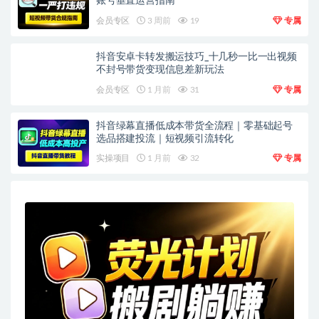
账号垂直运营指南
会员专区
3 周前
19
专属
抖音安卓卡转发搬运技巧_十几秒一比一出视频
不封号带货变现信息差新玩法
会员专区
1 月前
31
专属
抖音绿幕直播低成本带货全流程｜零基础起号
选品搭建投流｜短视频引流转化
实操项目
1 月前
32
专属