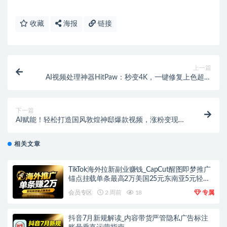
收藏
海报
链接
上一篇
AI视频处理神器HitPaw：秒变4K，一键修复上色超轻
松
下一篇
AI赋能！轻松打造国风敦煌神邸爆款视频，涨粉变现双
丰收
相关文章
TikTok海外拉新副业赚钱_CapCut醒图即梦推广
锚点挂载单条最高2万美国25元东南亚5元轻资
产上手
会员专区
2 周前
18
专属
抖音7月新规解读_内容带货严管隐私广告标注