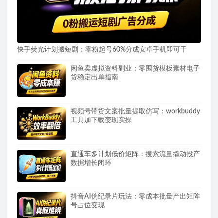
快手荧光计划搬短剧：零粉起号60%分成安卓手机即可干
闲鱼卖虚拟资料副业：零囤货模板素材电子
货稳定出单指南
视频号带货文案批量提取仿写：workbuddy
工具加下载变现实操
直通车多计划低价矩阵：搜索流量撬动投产
数据增长闭环
抖音AI伪纪录片玩法：零成本批量产出矩阵
号占位变现