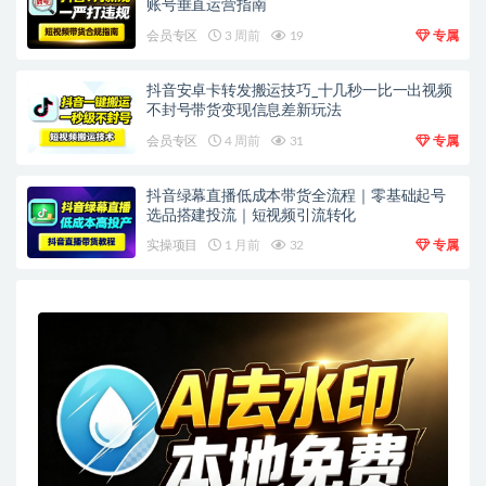
账号垂直运营指南
会员专区
3 周前
19
专属
抖音安卓卡转发搬运技巧_十几秒一比一出视频
不封号带货变现信息差新玩法
会员专区
4 周前
31
专属
抖音绿幕直播低成本带货全流程｜零基础起号
选品搭建投流｜短视频引流转化
实操项目
1 月前
32
专属