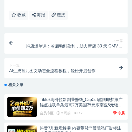
收藏
海报
链接
上一篇
抖店爆单课：冷启动到盈利，助力新店 30 天 GMV 破
50 万！
下一篇
AI生成育儿图文动态全流程教程，轻松开启创作
相关文章
TikTok海外拉新副业赚钱_CapCut醒图即梦推广
锚点挂载单条最高2万美国25元东南亚5元轻资
产上手
会员专区
2 周前
17
专属
抖音7月新规解读_内容带货严管隐私广告标注