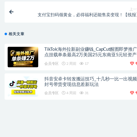
上一
支付宝扫码领黄金，必得福利还能售卖变现！【线报
相关文章
TikTok海外拉新副业赚钱_CapCut醒图即梦推
点挂载单条最高2万美国25元东南亚5元轻资产
手
会员专区
2 周前
17
抖音安卓卡转发搬运技巧_十几秒一比一出视
封号带货变现信息差新玩法
会员专区
4 周前
31