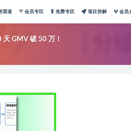
密渠道
会员专区
免费专区
项目拆解
会员
 GMV 破 50 万！