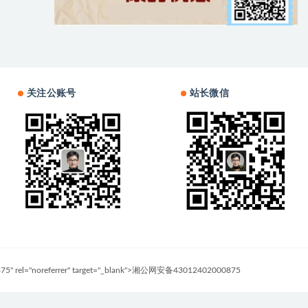
关注公账号
站长微信
0875" rel="noreferrer" target="_blank">湘公网安备43012402000875