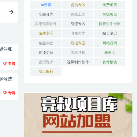
AI资讯
会员专区
免费项目
全部分类
在线工具
实操项目
实用免费软件
引流专区
抖音快手专区
游戏专区
电商大学
站长笔记
精品教程
线报专区
网站源码
标注账
置顶文章
脚本挂机
薅羊毛
虚拟资源
视屏制作软件
软件板块
专属
项目拆解
起号选
专属