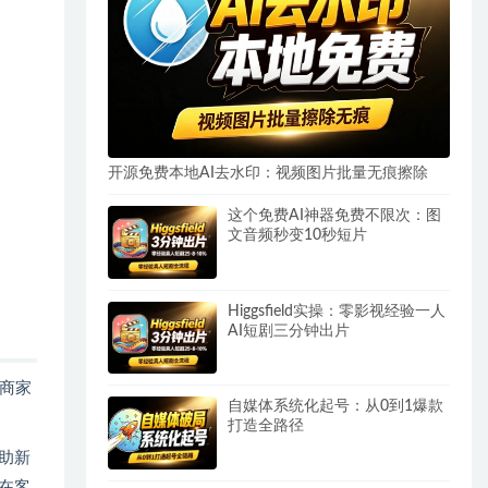
开源免费本地AI去水印：视频图片批量无痕擦除
这个免费AI神器免费不限次：图
文音频秒变10秒短片
Higgsfield实操：零影视经验一人
AI短剧三分钟出片
商家
自媒体系统化起号：从0到1爆款
打造全路径
助新
在客