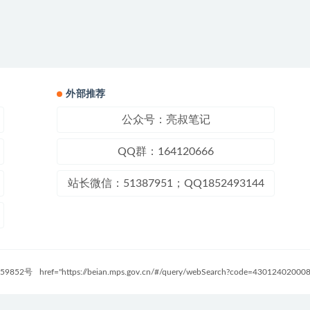
外部推荐
公众号：亮叔笔记
QQ群：164120666
站长微信：51387951；QQ1852493144
59852号
href="https://beian.mps.gov.cn/#/query/webSearch?code=4301240200