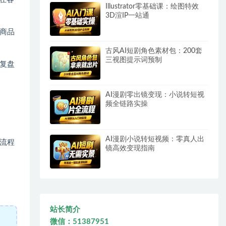
Illustrator零基础课：绘图特效
3D渲IP一站通
商品
古风AI短剧角色素材包：200套
三视图提示词预制
复盘
AI漫剧零出镜变现：小说转短视
频全链路实操
AI漫剧小说转短视频：零真人出
流程
镜高效变现指南
站长简介
微信：51387951