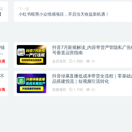
篇
下一篇
】
小红书暗黑小众情感项目，开启当天收益新机遇！
广锚
抖音7月新规解读_内容带货严管隐私广告
上
号垂直运营指南
专属
会员专区
3 周前
19
频不
抖音绿幕直播低成本带货全流程｜零基础
品搭建投流｜短视频引流转化
专属
实操项目
1 月前
32