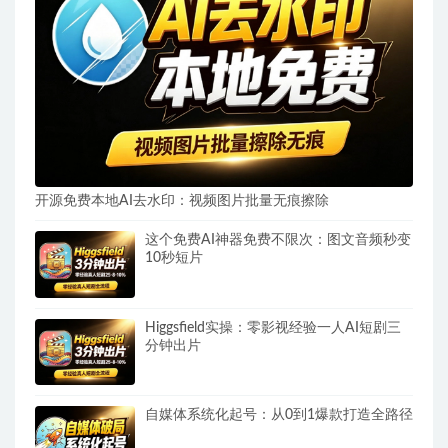
开源免费本地AI去水印：视频图片批量无痕擦除
这个免费AI神器免费不限次：图文音频秒变
10秒短片
Higgsfield实操：零影视经验一人AI短剧三
分钟出片
自媒体系统化起号：从0到1爆款打造全路径