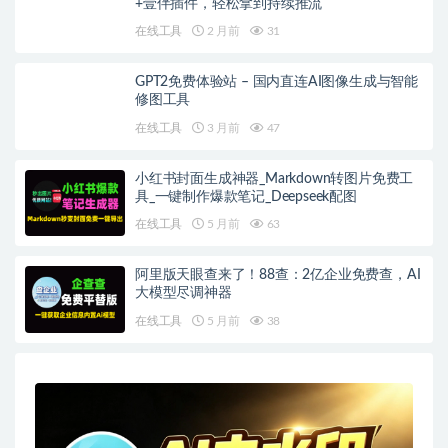
+壹伴插件，轻松拿到持续推流
在线工具
2 月前
31
GPT2免费体验站 – 国内直连AI图像生成与智能
修图工具
在线工具
3 月前
47
小红书封面生成神器_Markdown转图片免费工
具_一键制作爆款笔记_Deepseek配图
在线工具
5 月前
63
阿里版天眼查来了！88查：2亿企业免费查，AI
大模型尽调神器
在线工具
5 月前
38