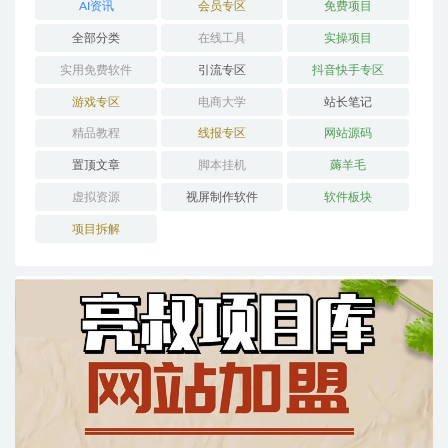
AI资讯
会员专区
免费项目
全部分类
在线工具
实操项目
实用免费软件
引流专区
抖音快手专区
游戏专区
电商大学
站长笔记
精品教程
线报专区
网站源码
置顶文章
脚本挂机
薅羊毛
虚拟资源
视屏制作软件
软件板块
项目拆解