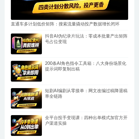
直通车多计划低价矩阵：搜索流量撬动投产数据增长闭环
抖音AI伪纪录片玩法：零成本批量产出矩阵
号占位变现
200条AI角色指令工具箱：八大身份场景化
提示词即复制出稿
短剧AI编剧从零接单：网文改编过稿降退稿
率全链路
全平台投手变现课：四种出单模式加官方开
户渠道实操