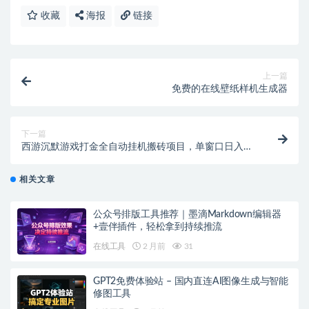
收藏
海报
链接
上一篇
免费的在线壁纸样机生成器
下一篇
西游沉默游戏打金全自动挂机搬砖项目，单窗口日入
20+【挂机脚本+玩法教程】
相关文章
公众号排版工具推荐｜墨滴Markdown编辑器
+壹伴插件，轻松拿到持续推流
在线工具
2 月前
31
GPT2免费体验站 – 国内直连AI图像生成与智能
修图工具