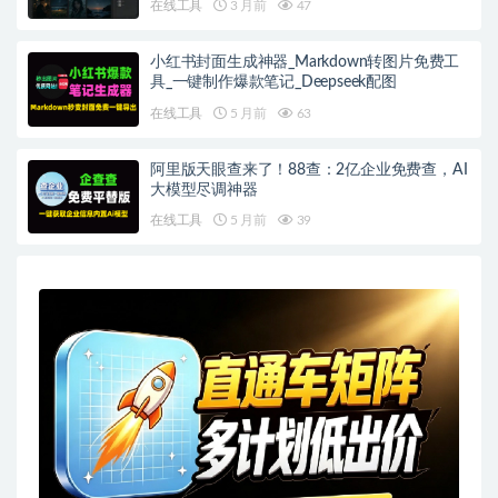
在线工具
3 月前
47
小红书封面生成神器_Markdown转图片免费工
具_一键制作爆款笔记_Deepseek配图
在线工具
5 月前
63
阿里版天眼查来了！88查：2亿企业免费查，AI
大模型尽调神器
在线工具
5 月前
39