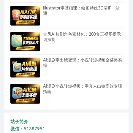
Illustrator零基础课：绘图特效3D渲IP一站
通
古风AI短剧角色素材包：200套三视图提示
词预制
AI漫剧零出镜变现：小说转短视频全链路实
操
AI漫剧小说转短视频：零真人出镜高效变现
指南
站长简介
微信：51387951