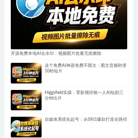
开源免费本地AI去水印：视频图片批量无痕擦除
这个免费AI神器免费不限次：图文音频秒变
10秒短片
Higgsfield实操：零影视经验一人AI短剧三
分钟出片
自媒体系统化起号：从0到1爆款打造全路径