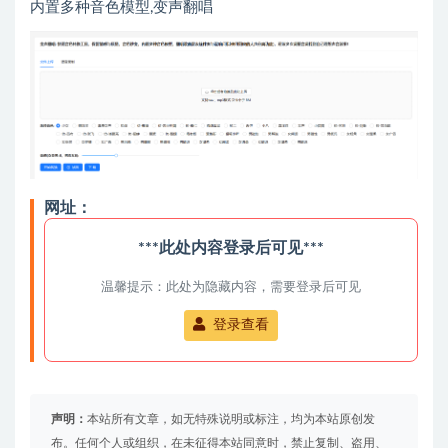
内置多种音色模型,变声翻唱
网址：
***此处内容登录后可见***
温馨提示：此处为隐藏内容，需要登录后可见
登录查看
声明：
本站所有文章，如无特殊说明或标注，均为本站原创发
布。任何个人或组织，在未征得本站同意时，禁止复制、盗用、