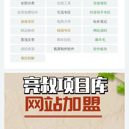
全部分类
在线工具
实操项目
实用免费软件
引流专区
抖音快手专区
游戏专区
电商大学
站长笔记
精品教程
线报专区
网站源码
置顶文章
脚本挂机
薅羊毛
虚拟资源
视屏制作软件
软件板块
项目拆解