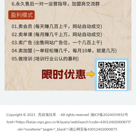
Copyright © 2021
亮叔项目库
- All rights reserved
湘ICP备2024059852号
href="https://beian.mps.gov.cn/#/query/webSearch?code=43012402000875"
rel="noreferrer" target="_blank">湘公网安备43012402000875