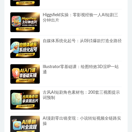
Higgsfield实操：零影视经验一人AI短剧三
分钟出片
自媒体系统化起号：从0到1爆款打造全路径
Illustrator零基础课：绘图特效3D渲IP一站
通
古风AI短剧角色素材包：200套三视图提示
词预制
AI漫剧零出镜变现：小说转短视频全链路实
操