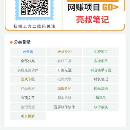
分类目录
AI资讯
会员专区
免费项目
全部分类
在线工具
实操项目
实用免费软件
引流专区
抖音快手专区
游戏专区
电商大学
站长笔记
精品教程
线报专区
网站源码
置顶文章
脚本挂机
薅羊毛
虚拟资源
视屏制作软件
软件板块
项目拆解