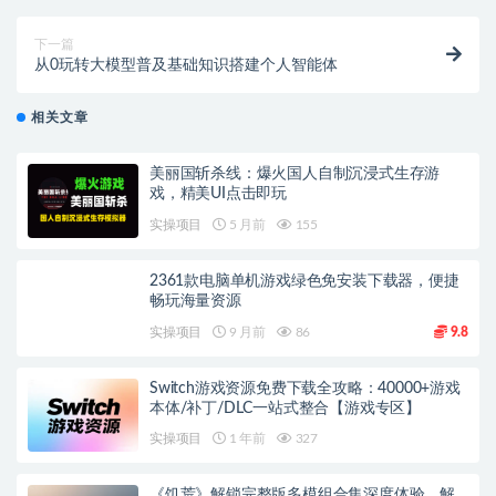
下一篇
从0玩转大模型普及基础知识搭建个人智能体
相关文章
美丽国斩杀线：爆火国人自制沉浸式生存游
戏，精美UI点击即玩
实操项目
5 月前
155
2361款电脑单机游戏绿色免安装下载器，便捷
畅玩海量资源
实操项目
9 月前
86
9.8
Switch游戏资源免费下载全攻略：40000+游戏
本体/补丁/DLC一站式整合【游戏专区】
实操项目
1 年前
327
《饥荒》解锁完整版多模组合集深度体验，解