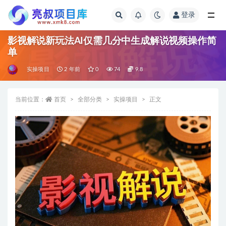
登录
全部
影视解说新玩法AI仅需几分中生成解说视频操作简
单
实操项目
2 年前
0
74
9.8
当前位置：
首页
全部分类
实操项目
正文