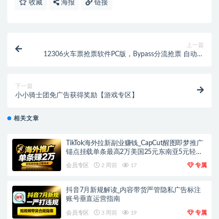
收藏
海报
链接
上一篇
12306火车票抢票软件PC版，Bypass分流抢票 自动抢
票软件
下一篇
小小骑士团免广告获得奖励【游戏专区】
相关文章
TikTok海外拉新副业赚钱_CapCut醒图即梦推广
锚点挂载单条最高2万美国25元东南亚5元轻资
产上手
会员专区
2 周前
17
专属
抖音7月新规解读_内容带货严管隐私广告标注
账号垂直运营指南
会员专区
3 周前
19
专属