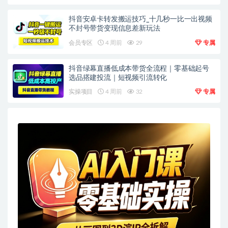
抖音安卓卡转发搬运技巧_十几秒一比一出视频
不封号带货变现信息差新玩法
会员专区
4 周前
29
专属
抖音绿幕直播低成本带货全流程｜零基础起号
选品搭建投流｜短视频引流转化
实操项目
4 周前
32
专属