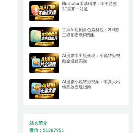
Illustrator零基础课：绘图特效
3D渲IP一站通
古风AI短剧角色素材包：200套
三视图提示词预制
AI漫剧零出镜变现：小说转短视
频全链路实操
AI漫剧小说转短视频：零真人出
镜高效变现指南
站长简介
微信：51387951