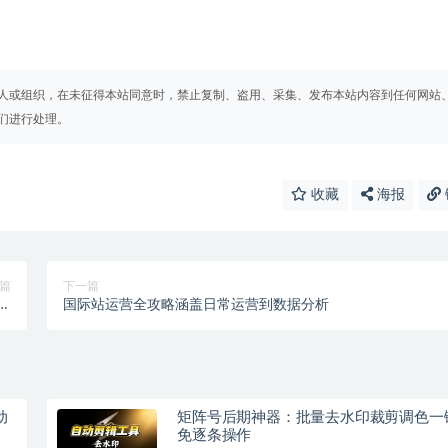
人或组织，在未征得本站同意时，禁止复制、盗用、采集、发布本站内容到任何网站
们进行处理。
收藏
海报
篇
下一篇
抓
国际站运营全攻略涵盖日常运营到数据分析
益
动
矩阵号后期神器：批量去水印裁剪调色一
免逐条操作