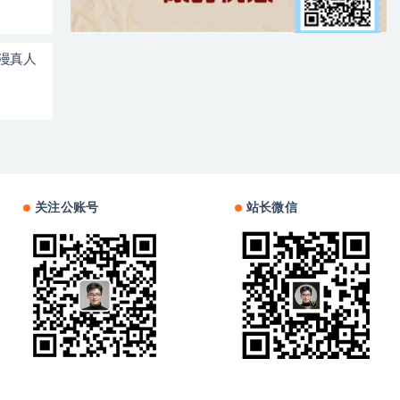
动漫真人
关注公账号
站长微信