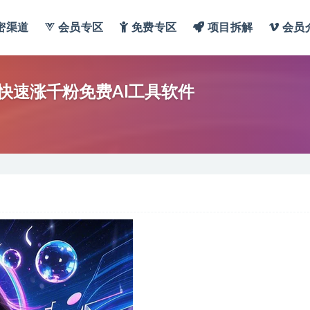
密渠道
会员专区
免费专区
项目拆解
会员
快速涨千粉免费AI工具软件