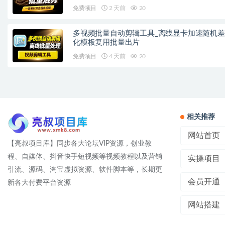
免费项目
2 天前
20
多视频批量自动剪辑工具_离线显卡加速随机
化模板复用批量出片
免费项目
4 天前
20
相关推荐
网站首页
【亮叔项目库】同步各大论坛VIP资源，创业教
程、自媒体、抖音快手短视频等视频教程以及营销
实操项目
引流、源码、淘宝虚拟资源、软件脚本等，长期更
会员开通
新各大付费平台资源
网站搭建