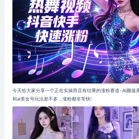
今天给大家分享一个正在实操而且有结果的涨粉赛道–AI颜值
和ai美女号玩法差不多，涨粉都非常快!