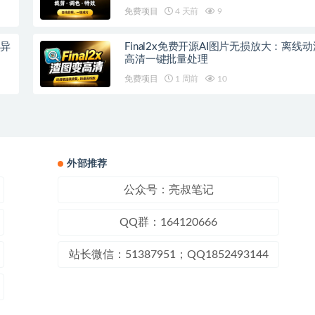
免费项目
4 天前
9
差异
Final2x免费开源AI图片无损放大：离线
高清一键批量处理
免费项目
1 周前
10
外部推荐
公众号：亮叔笔记
QQ群：164120666
站长微信：51387951；QQ1852493144